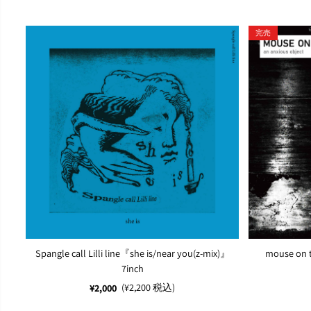
完売
Spangle call Lilli line『she is/near you(z-mix)』
mouse on 
7inch
(¥2,200 税込)
¥2,000