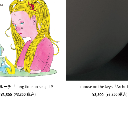
チ『Long time no sea』LP
mouse on the keys『Arche
(¥3,850 税込)
(¥3,850 税込)
¥3,500
¥3,500