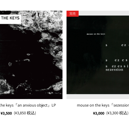
完売
the keys『an anxious object』LP
mouse on the keys『sezessio
(¥3,850 税込)
(¥3,300 税込)
¥3,500
¥3,000