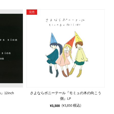
完売
n』12inch
さよならポニーテール『モミュの木の向こう
側』LP
(¥3,850 税込)
¥3,500