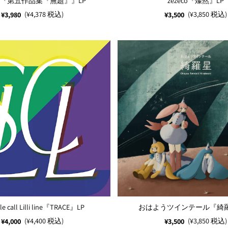
ny『第五作品集『無題』』LP
zezeco『燦然』LP
(¥4,378 税込)
(¥3,850 税込)
¥3,980
¥3,500
e call Lilli line『TRACE』LP
おはようツインテール『綺羅
(¥4,400 税込)
(¥3,850 税込)
¥4,000
¥3,500