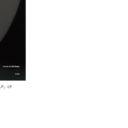
 LP』LP