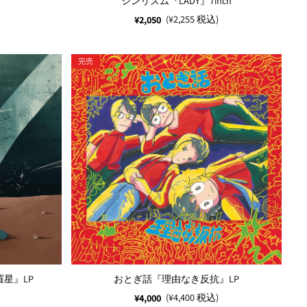
シンリズム『LADY』7inch
(¥2,255 税込)
¥2,050
完売
星』LP
おとぎ話『理由なき反抗』LP
(¥4,400 税込)
¥4,000