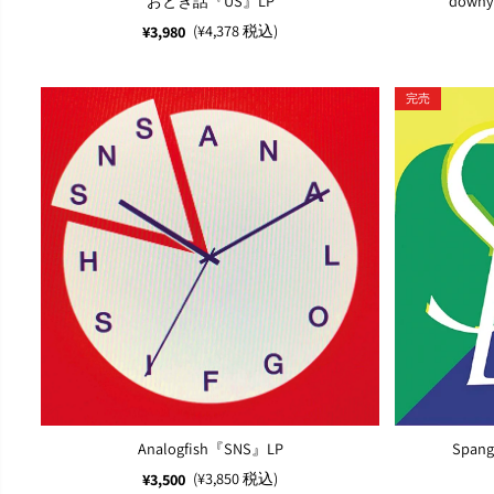
おとぎ話『US』LP
dow
(¥4,378 税込)
¥3,980
完売
Analogfish『SNS』LP
Spangl
(¥3,850 税込)
¥3,500