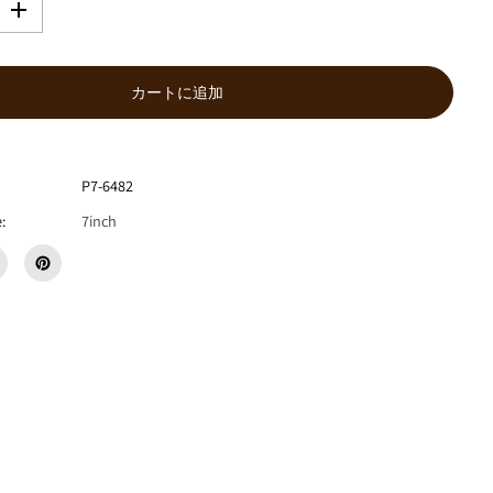
数
量
を
増
カートに追加
や
す
シ
ン
P7-6482
リ
ズ
:
7inch
ム
『
L
A
D
Y
』
7
i
n
c
h