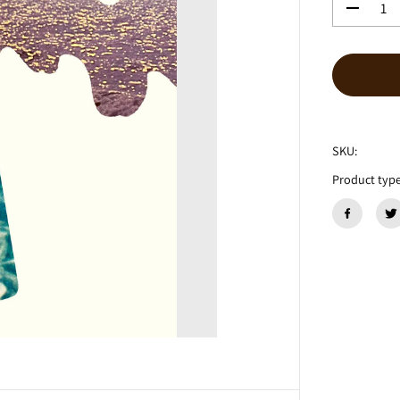
数
量
を
減
ら
す
シ
ン
SKU:
リ
ズ
Product type
ム
『
L
A
D
Y
』
7
i
n
c
h