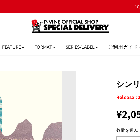
10,000円以上のご購入で日本国内送料無料！
FEATURE
FORMAT
SERIES/LABEL
ご利用ガイド
シンリズ
Release : 
¥2,0
通
常
数量を選ん
価
格