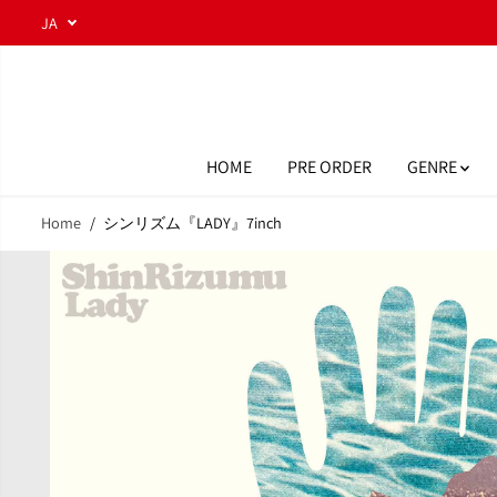
コンテンツにスキ
JA
ップ
HOME
PRE ORDER
GENRE
Home
シンリズム『LADY』7inch
商品情報へスキッ
プ