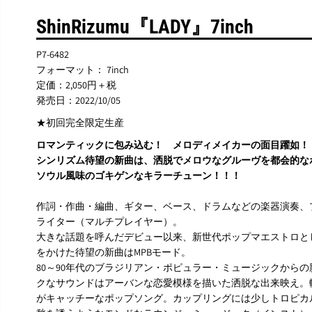
ShinRizumu『LADY』7inch
P7-6482
フォーマット： 7inch
定価：2,050円＋税
発売日：2022/10/05
★初回完全限定生産
ロマンティックに包み込む！ メロディメイカーの面目躍如！
シンリズム待望の新曲は、洒脱でメロウなグルーヴを都会的な
ソウル風味のゴキゲンなキラーチューン！！！
作詞・作曲・編曲、ギター、ベース、ドラムなどの楽器演奏、
ライター（マルチプレイヤー）。
大きな話題を呼んだデビュー以来、新世代ポップマエストロと
をかけた待望の新曲はMPBモード。
80～90年代のブラジリアン・ポピュラー・ミュージックから
クなサウンドはアーバンな恋愛模様を描いた洒脱な出来映え。
がキャッチーなポップソング。カップリングには少しトロピカ