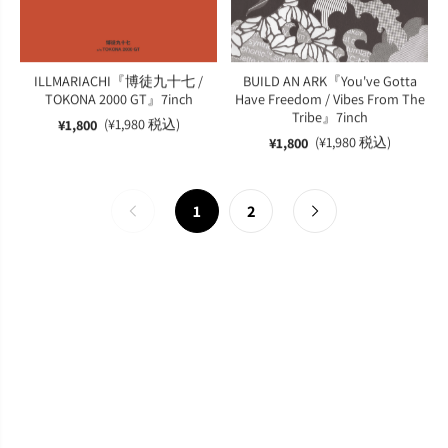
ILLMARIACHI『博徒九十七 /
BUILD AN ARK『You've Gotta
TOKONA 2000 GT』7inch
Have Freedom / Vibes From The
Tribe』7inch
(¥1,980 税込)
¥1,800
(¥1,980 税込)
¥1,800
1
2