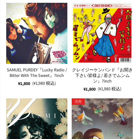
SAMUEL PURDEY『Lucky Radio /
クレイジーケンバンド『お聞き
Bitter With The Sweet』7inch
下さい皆様よ/ 若さでムンム
ン』7inch
(¥1,980 税込)
¥1,800
(¥1,980 税込)
¥1,800
完売