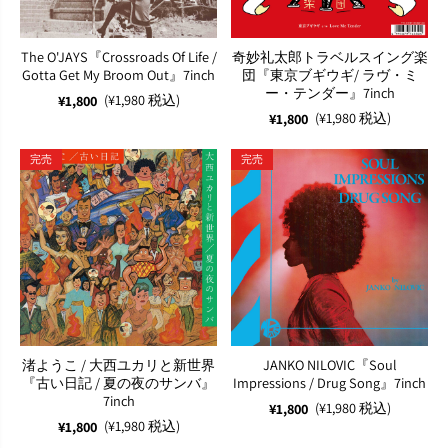
The O'JAYS『Crossroads Of Life /
奇妙礼太郎トラベルスイング楽
Gotta Get My Broom Out』7inch
団『東京ブギウギ/ ラヴ・ミ
ー・テンダー』7inch
(¥1,980 税込)
¥1,800
(¥1,980 税込)
¥1,800
完売
完売
渚ようこ / 大西ユカリと新世界
JANKO NILOVIC『Soul
『古い日記 / 夏の夜のサンバ』
Impressions / Drug Song』7inch
7inch
(¥1,980 税込)
¥1,800
(¥1,980 税込)
¥1,800