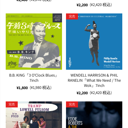
(¥2,420 税込)
¥2,200
完売
B.B. KING『3 O'Clock Blues』
WENDELL HARRISON & PHIL
7inch
RANELIN『What We Need / The
Wok』7inch
(¥1,980 税込)
¥1,800
(¥2,420 税込)
¥2,200
完売
完売