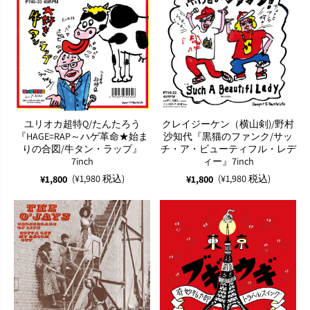
ユリオカ超特Q/たんたろう
クレイジーケン（横山剣)/野村
『HAGE=RAP～ハゲ革命★始ま
沙知代『黒猫のファンク/サッ
りの合図/牛タン・ラップ』
チ・ア・ビューティフル・レデ
7inch
ィー』7inch
(¥1,980 税込)
(¥1,980 税込)
¥1,800
¥1,800