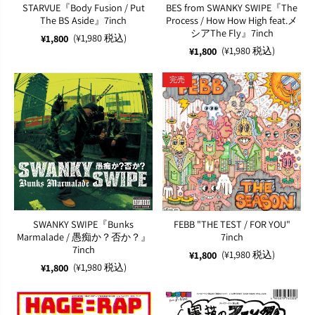
STARVUE『Body Fusion / Put
BES from SWANKY SWIPE『The
The BS Aside』7inch
Process / How How High feat.メ
シアThe Fly』7inch
(¥1,980 税込)
¥1,800
(¥1,980 税込)
¥1,800
完売
SWANKY SWIPE『Bunks
FEBB "THE TEST / FOR YOU"
Marmalade / 愚痴か？否か？』
7inch
7inch
(¥1,980 税込)
¥1,800
(¥1,980 税込)
¥1,800