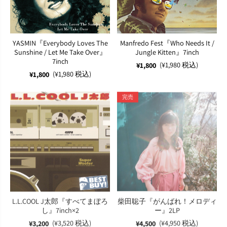
YASMIN『Everybody Loves The
Manfredo Fest『Who Needs It /
Sunshine / Let Me Take Over』
Jungle Kitten』7inch
7inch
(¥1,980 税込)
¥1,800
(¥1,980 税込)
¥1,800
完売
L.L.COOL J太郎『すべてまぼろ
柴田聡子『がんばれ！メロディ
し』7inch×2
ー』2LP
(¥3,520 税込)
(¥4,950 税込)
¥3,200
¥4,500