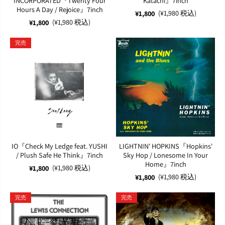
INCORPORATED『Twenty Four
Katachi』7inch
Hours A Day / Rejoice』7inch
(¥1,980 税込)
¥1,800
(¥1,980 税込)
¥1,800
完売
IO『Check My Ledge feat. YUSHI
LIGHTNIN' HOPKINS『Hopkins'
/ Plush Safe He Think』7inch
Sky Hop / Lonesome In Your
Home』7inch
(¥1,980 税込)
¥1,800
(¥1,980 税込)
¥1,800
完売
完売