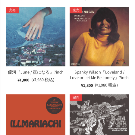
完売
完売
優河『June / 夜になる』7inch
Spanky Wilson『Loveland /
Love or Let Me Be Lonely』7inch
(¥1,980 税込)
¥1,800
(¥1,980 税込)
¥1,800
完売