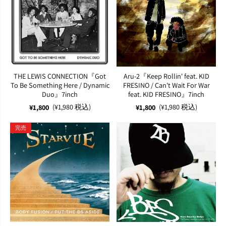
THE LEWIS CONNECTION『Got
Aru-2『Keep Rollin' feat. KID
To Be Something Here / Dynamic
FRESINO / Can't Wait For War
Duo』7inch
feat. KID FRESINO』7inch
(¥1,980 税込)
(¥1,980 税込)
¥1,800
¥1,800
完売