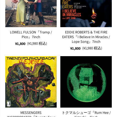
LOWELL FULSON『Tramp /
EDDIE ROBERTS & THE FIRE
Pico』7inch
EATERS『I Believe In Miracles /
Lope Song』7inch
(¥1,980 税込)
¥1,800
(¥1,980 税込)
¥1,800
MESSENGERS
トクマルシューゴ『Rum Hee /