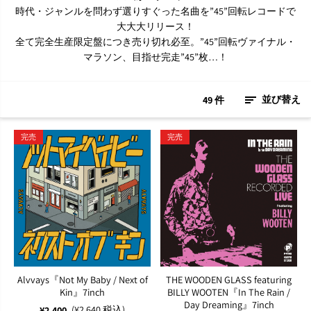
時代・ジャンルを問わず選りすぐった名曲を”45”回転レコードで
大大大リリース！
全て完全生産限定盤につき売り切れ必至。”45”回転ヴァイナル・
マラソン、目指せ完走”45”枚…！
49 件
並び替え
完売
完売
Alvvays『Not My Baby / Next of
THE WOODEN GLASS featuring
Kin』7inch
BILLY WOOTEN『In The Rain /
Day Dreaming』7inch
(¥2,640 税込)
¥2,400