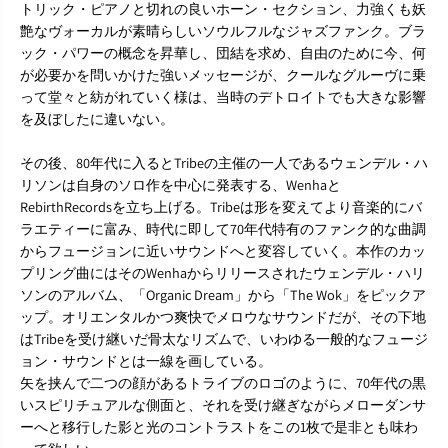
o
o
トリック・ピアノと切れの良いホーン・セクション、力強くも妖
k
k
艶なヴォーカルが素晴らしいソウルフルなジャズファンク。ブラ
』
』
ック・パワーの概念を昇華し、団結を求め、自由のために今、何
7
7
が必要かを問いかけた強いメッセージが、クールなグルーヴに乗
i
i
って堂々と紡がれていく様は、当時のデトロイトでも大きな影響
n
n
c
c
を及ぼしたに違いない。
h
h
その後、80年代に入るとTribeの主催の一人であるウェンデル・ハ
リソンは自身のソロ作を中心に発表する、Wenhaと
RebirthRecordsを立ち上げる。Tribeは形を変えてより音楽的にバ
ラエティーに富み、時代に即して70年代特有のファンク的な曲調
からフュージョンに近いサウンドへと変容していく。本作のカッ
プリング曲にはそのWenhaからリリースされたウェンデル・ハリ
ソンのアルバム、「Organic Dream」から「The Wok」をピックア
ップ。オリエンタルかつ爽快でメロウなサウンドだが、その下地
はTribeを受け継いだ骨太なリズムで、いわゆる一般的なフュージ
ョン・サウンドとは一線を画している。
矢を挟んで二つの顔があるトライブのロゴのように、70年代の黒
いスピリチュアルな側面と、それを受け継ぎながらメローダンサ
ーへと移行した影と光のコントラストをこの1枚で是非とも味わ