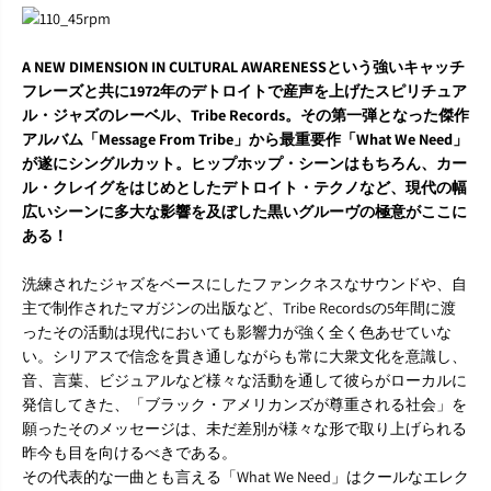
I
I
L
L
R
R
A
A
A NEW DIMENSION IN CULTURAL AWARENESSという強いキャッチ
N
N
フレーズと共に1972年のデトロイトで産声を上げたスピリチュア
E
E
ル・ジャズのレーベル、Tribe Records。その第一弾となった傑作
L
L
アルバム「Message From Tribe」から最重要作「What We Need」
I
I
N
N
が遂にシングルカット。ヒップホップ・シーンはもちろん、カー
『
『
ル・クレイグをはじめとしたデトロイト・テクノなど、現代の幅
W
W
広いシーンに多大な影響を及ぼした黒いグルーヴの極意がここに
h
h
ある！
a
a
t
t
W
W
洗練されたジャズをベースにしたファンクネスなサウンドや、自
e
e
主で制作されたマガジンの出版など、Tribe Recordsの5年間に渡
N
N
ったその活動は現代においても影響力が強く全く色あせていな
e
e
い。シリアスで信念を貫き通しながらも常に大衆文化を意識し、
e
e
d
d
音、言葉、ビジュアルなど様々な活動を通して彼らがローカルに
/
/
発信してきた、「ブラック・アメリカンズが尊重される社会」を
T
T
願ったそのメッセージは、未だ差別が様々な形で取り上げられる
h
h
昨今も目を向けるべきである。
e
e
その代表的な一曲とも言える「What We Need」はクールなエレク
W
W