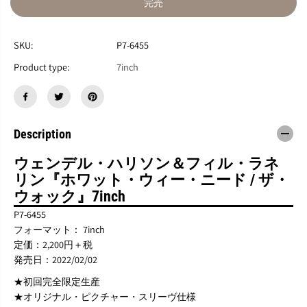
完売
ら
や
す
す
W
W
SKU:
P7-6455
E
E
N
N
Product type:
7inch
D
D
E
E
L
L
L
L
H
H
Description
A
A
R
R
R
R
ウェンデル・ハリソン＆フィル・ラネ
I
I
リン『ホワット・ウィー・ニード / ザ・
S
S
ウォック』7inch
O
O
N
N
P7-6455
&
&
フォーマット： 7inch
a
a
定価：2,200円＋税
m
m
発売日：2022/02/02
p
p
;
;
★初回完全限定生産
P
P
★オリジナル・ピクチャー・スリーヴ仕様
H
H