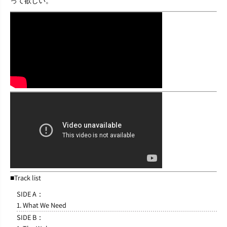
って欲しい。
■Track list
SIDE A：
1. What We Need
SIDE B：