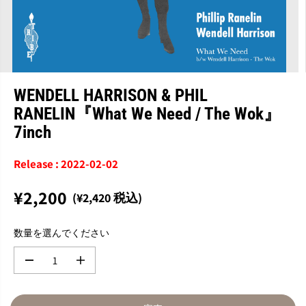
WENDELL HARRISON & PHIL
RANELIN『What We Need / The Wok』
7inch
Release : 2022-02-02
¥2,200
(¥2,420 税込)
通
完
常
売
数量を選んでください
価
格
数
数
量
量
を
を
減
増