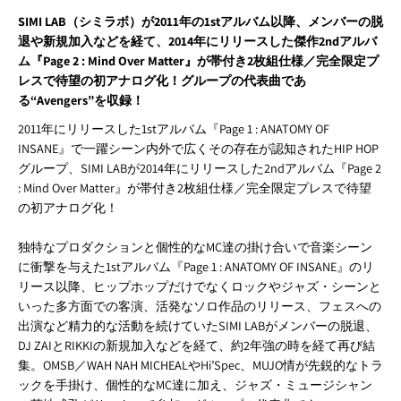
t
t
SIMI LAB（シミラボ）が2011年の1stアルバム以降、メンバーの脱
t
t
e
e
退や新規加入などを経て、2014年にリリースした傑作2ndアルバ
r
r
ム『Page 2 : Mind Over Matter』が帯付き2枚組仕様／完全限定プ
』
』
レスで待望の初アナログ化！グループの代表曲であ
L
L
る“Avengers”を収録！
P
P
2011年にリリースした1stアルバム『Page 1 : ANATOMY OF
INSANE』で一躍シーン内外で広くその存在が認知されたHIP HOP
グループ、SIMI LABが2014年にリリースした2ndアルバム『Page 2
: Mind Over Matter』が帯付き2枚組仕様／完全限定プレスで待望
の初アナログ化！
独特なプロダクションと個性的なMC達の掛け合いで音楽シーン
に衝撃を与えた1stアルバム『Page 1 : ANATOMY OF INSANE』のリ
リース以降、ヒップホップだけでなくロックやジャズ・シーンと
いった多方面での客演、活発なソロ作品のリリース、フェスへの
出演など精力的な活動を続けていたSIMI LABがメンバーの脱退、
DJ ZAIとRIKKIの新規加入などを経て、約2年強の時を経て再び結
集。OMSB／WAH NAH MICHEALやHi’Spec、MUJO情が先鋭的なトラ
ックを手掛け、個性的なMC達に加え、ジャズ・ミュージシャン