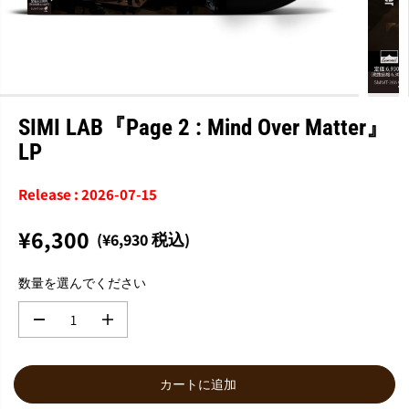
SIMI LAB『Page 2 : Mind Over Matter』
LP
Release : 2026-07-15
¥6,300
(¥6,930 税込)
通
常
数量を選んでください
価
格
数
数
量
量
を
を
減
増
カートに追加
ら
や