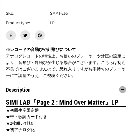
す
す
S
S
I
I
SKU:
SMMT-265
M
M
Product type:
LP
I
I
L
L
A
A
B
B
『
『
※レコードの音飛びや針飛びについて
P
P
a
a
アナログレコードの特性上、お使いのプレーヤーや針圧の設定に
g
g
より、音飛び・針飛びが生じる場合がございます。こちらは初期
e
e
不良ではございませんので、恐れ入りますがお手持ちのプレーヤ
2
2
ーにて調整のうえ、ご視聴ください。
:
:
M
M
i
i
Description
n
n
d
d
SIMI LAB『Page 2 : Mind Over Matter』LP
O
O
v
v
★初回生産限定盤
e
e
★帯・歌詞カード付き
r
r
★2枚組LP仕様
M
M
a
a
★初アナログ化