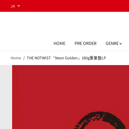
コンテンツにスキ
JA
ップ
HOME
PRE ORDER
GENRE
Home
THE NOTWIST『Neon Golden』180g重量盤LP
商品情報へスキッ
プ