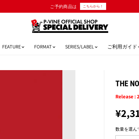
ご予約商品は
こちらから！
FEATURE
FORMAT
SERIES/LABEL
ご利用ガイド
THE N
Release : 
¥2,3
通
完
常
売
数量を選ん
価
格