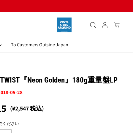
To Customers Outside Japan
OTWIST『Neon Golden』180g重量盤LP
2018-05-28
15
(¥2,547 税込)
でください