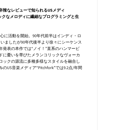
d
e
辛辣なレビューで知られるUSメディ
n
ンコリックなメロディに繊細なプログラミングと生
』
1
8
0
中心に活動を開始。90年代前半はインディ・ロ
g
いましたが90年代後半より徐々にシーケンス
重
年発表の本作では“ノイ！”直系のハンマービ
量
ドに憂いを帯びたメランコリックなヴォーカ
盤
L
ロックの源流に多種多様なスタイルを融合し
P
楽メディア“Pitchfork”では9.2点/年間