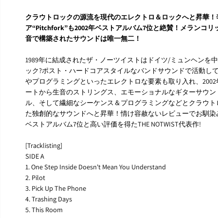
クラウトロックの源流を現代のエレクトロ＆ロックへと昇華！
ア“Pitchfork”も2002年ベストアルバム7位と絶賛！メラ
音で構築されたサウンドは唯一無二！
1989年に結成されたザ・ノーツイストはドイツ/ミュンヘンを
ック?ポスト・ハードコアスタイルなバンドサウンドで活動して
やプログラミングといったエレクトロな要素も取り入れ、2002
ートから生音のストリングス、エモーショナルなギターサウン
ル、そして繊細なシーケンス＆プログラミングなどとクラウト
た独創的なサウンドへと昇華！情け容赦ないレビューでお馴染みのUS音
ベストアルバム7位と高い評価を得たTHE NOTWIST代表作!
[Tracklisting]
SIDE A
1. One Step Inside Doesn't Mean You Understand
2. Pilot
3. Pick Up The Phone
4. Trashing Days
5. This Room