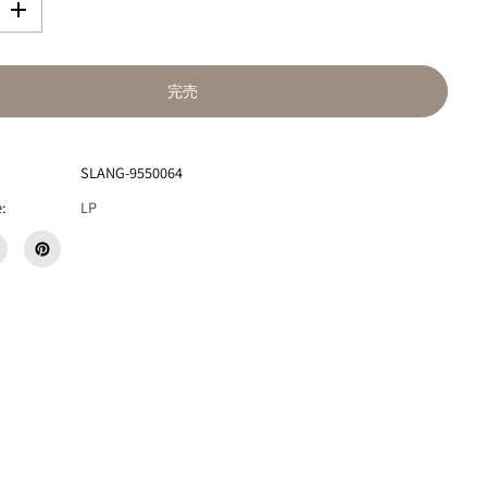
数
量
を
増
完売
や
す
T
H
SLANG-9550064
E
N
:
LP
O
T
W
I
S
T
『
N
e
o
n
G
o
l