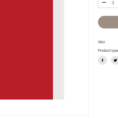
数
量
を
減
ら
す
T
H
SKU:
E
N
Product type
O
T
W
I
S
T
『
N
e
o
n
G
o
l