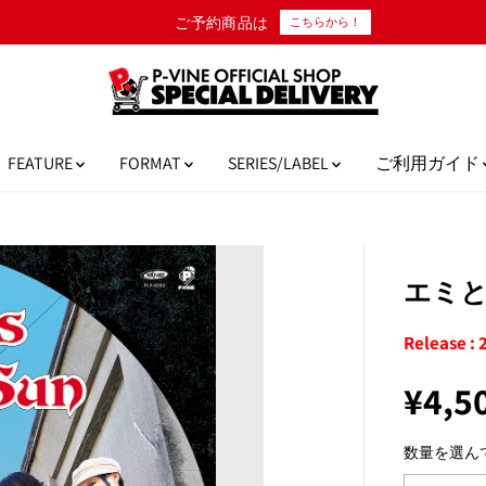
ご予約商品は
こちらから！
FEATURE
FORMAT
SERIES/LABEL
ご利用ガイド
エミとゲル
Release : 
¥4,5
通
常
数量を選ん
価
格