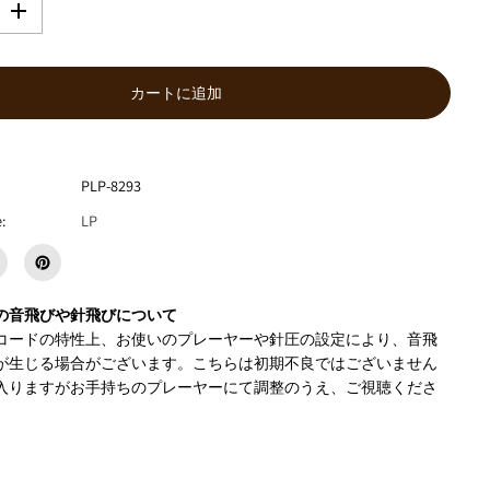
数
量
を
増
カートに追加
や
す
エ
ミ
PLP-8293
と
ゲ
:
LP
ル
『
A
l
l
の音飛びや針飛びについて
e
コードの特性上、お使いのプレーヤーや針圧の設定により、音飛
y
が生じる場合がございます。こちらは初期不良ではございません
C
入りますがお手持ちのプレーヤーにて調整のうえ、ご視聴くださ
a
t
s
F
r
o