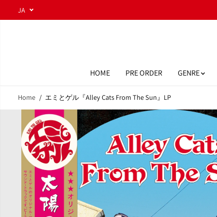
コンテンツにスキ
JA
ップ
HOME
PRE ORDER
GENRE
Home
エミとゲル『Alley Cats From The Sun』LP
商品情報へスキッ
プ