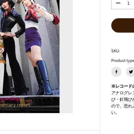
数
量
を
減
ら
す
エ
ミ
SKU:
と
ゲ
Product type
ル
『
A
l
l
※レコード
e
アナログレ
y
び・針飛び
C
ので、恐れ
a
t
い。
s
F
r
o