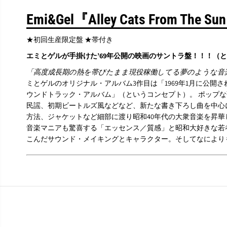
Emi&Gel『Alley Cats From The S
★初回生産限定盤 ★帯付き
エミとゲルが手掛けた’69年公開の映画のサントラ盤！！！（
「高度成長期の熱を帯びたまま現役稼働してる夢のような音
ミとゲルのオリジナル・アルバム3作目は「1969年1月に公開
ウンドトラック・アルバム」（というコンセプト）。 ポップな
民謡、初期ビートルズ風などなど、新たな書き下ろし曲を中心
方法、ジャケットなど細部に渡り昭和40年代の大衆音楽を昇華
音楽マニアも驚喜する「エッセンス／質感」と昭和大好きな若
こんだサウンド・メイキングとキャラクター。そしてなにより