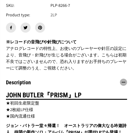
O
O
SKU:
PLP-8266-7
H
H
Product type:
2LP
N
N
B
B
U
U
T
T
L
L
※レコードの音飛びや針飛びについて
E
E
R
R
アナログレコードの特性上、お使いのプレーヤーや針圧の設定に
『
『
より、音飛び・針飛びが生じる場合がございます。こちらは初期
P
P
不良ではございませんので、恐れ入りますがお手持ちのプレーヤ
R
R
ーにて調整のうえ、ご視聴ください。
I
I
S
S
M
M
Description
』
』
2
2
JOHN BUTLER『PRISM』LP
L
L
P
P
★初回生産限定盤
★2枚組LP仕様
★国内流通仕様
ジョン・バトラー堂々帰還！ オーストラリアの偉大なる吟遊詩
人、待望の新作ソロ・アルバム『PRISM』が帯付LPでも登場！