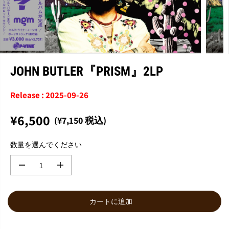
JOHN BUTLER『PRISM』2LP
Release : 2025-09-26
¥6,500
(¥7,150 税込)
通
常
数量を選んでください
価
格
数
数
量
量
を
を
減
増
カートに追加
ら
や
す
す
J
J