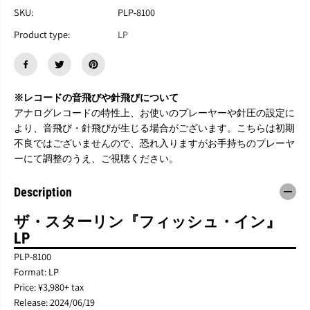
H
H
SKU:
PLP-8100
E
E
Product type:
LP
S
S
T
T
A
A
L
L
I
I
※レコードの音飛びや針飛びについて
N
N
『
『
アナログレコードの特性上、お使いのプレーヤーや針圧の設定に
F
F
より、音飛び・針飛びが生じる場合がございます。こちらは初期
i
i
不良ではございませんので、恐れ入りますがお手持ちのプレーヤ
s
s
ーにて調整のうえ、ご視聴ください。
h
h
I
I
n
n
Description
n
n
』
』
ザ・スターリン『フィッシュ・イン』
L
L
P
P
LP
PLP-8100
Format: LP
Price: ¥3,980+ tax
Release: 2024/06/19