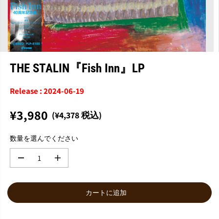
THE STALIN『Fish Inn』LP
Release : 2024-06-19
¥3,980
(¥4,378 税込)
通
常
数量を選んでください
価
格
数
数
量
量
を
を
減
増
カートに追加
ら
や
す
す
T
T