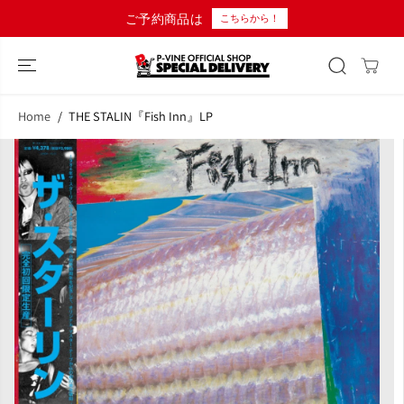
コンテンツにス
ご予約商品は
こちらから！
キップ
Home
THE STALIN『Fish Inn』LP
商品情報へスキ
ップ