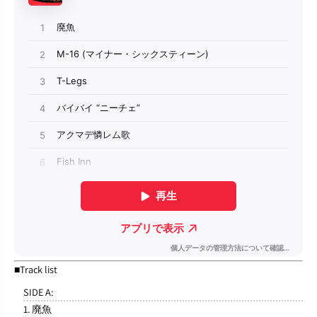
■Track list
SIDE A:
1. 廃魚