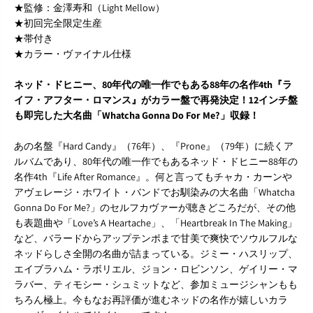
★監修：金澤寿和（Light Mellow）
』
』
★初回完全限定生産
L
L
★帯付き
P
P
★カラー・ヴァイナル仕様
ネッド・ドヒニー、80年代の唯一作でもある88年の名作4th『ラ
イフ・アフター・ロマンス』がカラー盤で再発決定！12インチ盤
も即完した大名曲「Whatcha Gonna Do For Me?」収録！
あの名盤『Hard Candy』（76年）、『Prone』（79年）に続くア
ルバムであり、80年代の唯一作でもあるネッド・ドヒニー88年の
名作4th『Life After Romance』。何と言ってもチャカ・カーンや
アヴェレージ・ホワイト・バンドでお馴染みの大名曲「Whatcha
Gonna Do For Me?」のセルフカヴァーが聴きどころだが、その他
も表題曲や「Love’s A Heartache」、「Heartbreak In The Making」
など、バラードからアップテンポまで甘美で爽快でソウルフルな
ネッドらしさ全開の名曲が詰まっている。ジミー・ハスリップ、
エイブラハム・ラボリエル、ジョン・ロビンソン、ゲイリー・マ
ラバー、ティモシー・シュミットなど、参加ミュージシャンもも
ちろん極上。今もなお再評価が進むネッドの名作が嬉しいカラ