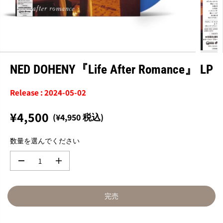
NED DOHENY『Life After Romance』 LP
Release : 2024-05-02
¥4,500
(¥4,950 税込)
通
完
常
売
数量を選んでください
価
格
数
数
量
量
を
を
減
増
完売
ら
や
す
す
N
N