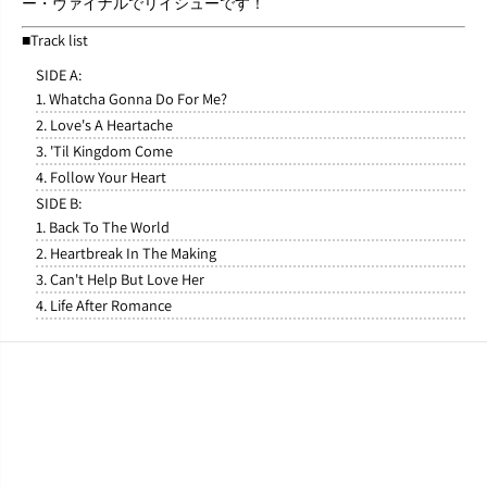
ー・ヴァイナルでリイシューです！
■Track list
SIDE A:
1. Whatcha Gonna Do For Me?
2. Love's A Heartache
3. 'Til Kingdom Come
4. Follow Your Heart
SIDE B:
1. Back To The World
2. Heartbreak In The Making
3. Can't Help But Love Her
4. Life After Romance