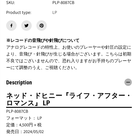
SKU:
PLP-8087CB
E
E
D
D
Product type:
LP
D
D
O
O
H
H
E
E
N
N
※レコードの音飛びや針飛びについて
Y
Y
アナログレコードの特性上、お使いのプレーヤーや針圧の設定に
『
『
より、音飛び・針飛びが生じる場合がございます。こちらは初期
L
L
i
i
不良ではございませんので、恐れ入りますがお手持ちのプレーヤ
f
f
ーにて調整のうえ、ご視聴ください。
e
e
A
A
Description
f
f
t
t
e
e
ネッド・ドヒニー『ライフ・アフター・
r
r
ロマンス』 LP
R
R
o
o
PLP-8087CB
m
m
フォーマット： LP
a
a
定価：4,500円＋税
n
n
発売日：2024/05/02
c
c
e
e