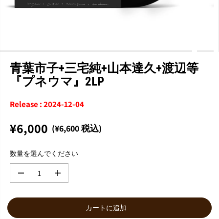
青葉市子+三宅純+山本達久+渡辺等
『プネウマ』2LP
Release : 2024-12-04
¥6,000
(¥6,600 税込)
通
常
数量を選んでください
価
格
数
数
量
量
を
を
減
増
カートに追加
ら
や