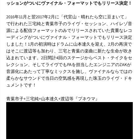
ッションがついにヴァイナル・フォーマットでもリリース決定！
2
2
L
L
P
P
2016年11月と翌2017年2月に「代官山・晴れたら空に豆まいて」
で行われた三宅純と青葉市子のライヴ・セッション、ハイレゾ音
源による配信フォーマットのみでリリースされていた貴重なレコ
ーディングがついにヴァイナル・フォーマットでもリリース決定
しました！1月の初演時はドラムに山本達久を迎え、2月の再演で
はそこに渡辺等も加わり、三宅と青葉の楽曲に新たな生命が吹き
込まれています。2日間計4回のステージからベスト・テイクをセ
レクション、そしてライヴでもPAを担当したエンジニアのZAKが
音源化にあたって丁寧なミックスを施し、ヴァイナルならではの
柔らかなサウンドで当日の空気感を再現した珠玉のライヴ・ドキ
ュメントです！
青葉市子+三宅純+山本達久+渡辺等『プネウマ』