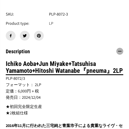
す
す
青
青
葉
葉
SKU:
PLP-8072-3
市
市
Product type:
LP
子
子
+
+
三
三
宅
宅
純
純
Description
+
+
山
山
本
本
Ichiko Aoba+Jun Miyake+Tatsuhisa
達
達
Yamamoto+Hitoshi Watanabe『pneuma』2LP
久
久
PLP-8072/3
+
+
渡
渡
フォーマット： 2LP
辺
辺
定価：6,000円＋税
等
等
発売日：2024/12/04
『
『
プ
プ
★初回完全限定生産
ネ
ネ
★2枚組仕様
ウ
ウ
マ
マ
2016年11月に行われた三宅純と青葉市子による貴重なライヴ・セ
』
』