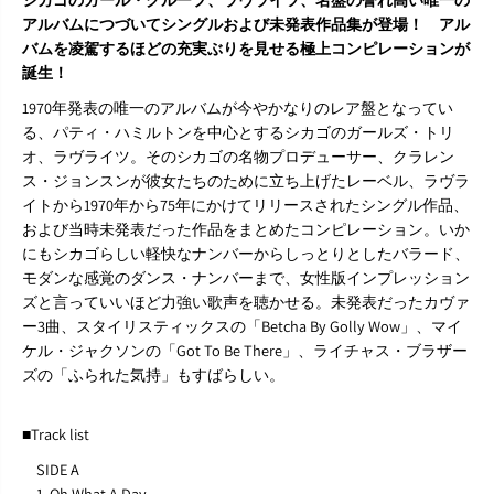
g
g
アルバムにつづいてシングルおよび未発表作品集が登場！ アル
-
-
バムを凌駕するほどの充実ぶりを見せる極上コンピレーションが
T
T
誕生！
h
h
e
e
1970年発表の唯一のアルバムが今やかなりのレア盤となってい
L
L
る、パティ・ハミルトンを中心とするシカゴのガールズ・トリ
o
o
v
v
オ、ラヴライツ。そのシカゴの名物プロデューサー、クラレン
e
e
ス・ジョンスンが彼女たちのために立ち上げたレーベル、ラヴラ
l
l
イトから1970年から75年にかけてリリースされたシングル作品、
i
i
および当時未発表だった作品をまとめたコンピレーション。いか
t
t
e
e
にもシカゴらしい軽快なナンバーからしっとりとしたバラード、
R
R
モダンな感覚のダンス・ナンバーまで、女性版インプレッション
e
e
ズと言っていいほど力強い歌声を聴かせる。未発表だったカヴァ
c
c
ー3曲、スタイリスティックスの「Betcha By Golly Wow」、マイ
o
o
ケル・ジャクソンの「Got To Be There」、ライチャス・ブラザー
r
r
d
d
ズの「ふられた気持」もすばらしい。
i
i
n
n
g
g
■Track list
s
s
SIDE A
』
』
L
L
1. Oh What A Day