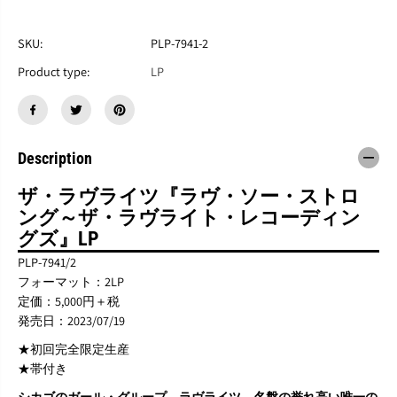
す
す
T
T
H
H
SKU:
PLP-7941-2
E
E
Product type:
LP
L
L
O
O
V
V
E
E
L
L
I
I
Description
T
T
E
E
ザ・ラヴライツ
『
ラヴ・ソー・ストロ
S
S
ング～ザ・ラヴライト・レコーディン
『
『
L
L
グズ
』LP
o
o
PLP-
7941/2
v
v
e
e
フォーマット：2LP
S
S
定価：
5,000
円＋税
o
o
発売日：2023/07/19
S
S
t
t
★初回完全限定生産
r
r
★帯付き
o
o
n
n
シカゴのガール・グループ、ラヴライツ、名盤の誉れ高い唯一の