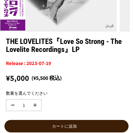
THE LOVELITES『Love So Strong - The
Lovelite Recordings』LP
Release : 2023-07-19
¥5,000
(¥5,500 税込)
通
常
数量を選んでください
価
格
数
数
量
量
を
を
減
増
カートに追加
ら
や