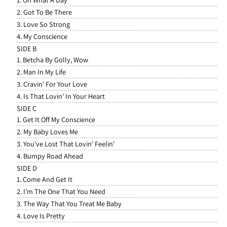
P
P
2. Got To Be There
3. Love So Strong
4. My Conscience
SIDE B
1. Betcha By Golly, Wow
2. Man In My Life
3. Cravin' For Your Love
4. Is That Lovin' In Your Heart
SIDE C
1. Get It Off My Conscience
2. My Baby Loves Me
3. You've Lost That Lovin' Feelin'
4. Bumpy Road Ahead
SIDE D
1. Come And Get It
2. I'm The One That You Need
3. The Way That You Treat Me Baby
4. Love Is Pretty