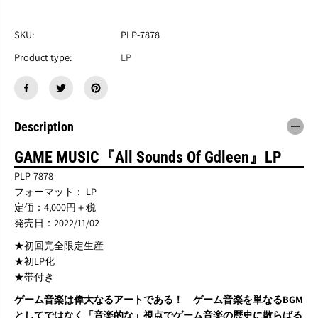
す
す
ゲ
ゲ
ー
ー
SKU:
PLP-7878
ム
ム
Product type:
LP
・
・
ミ
ミ
ュ
ュ
ー
ー
ジ
ジ
Description
ッ
ッ
ク
ク
『
『
GAME MUSIC『All Sounds Of Gdleen』LP
ガ
ガ
PLP-7878
デ
デ
フォーマット： LP
ュ
ュ
定価：4,000円＋税
リ
リ
ン
ン
発売日：2022/11/02
全
全
★初回完全限定生産
曲
曲
★初LP化
集
集
』
』
★帯付き
L
L
ゲーム音楽は偉大なるアートである！ ゲーム音楽を単なるBGM
P
P
としてではなく「音楽的な」視点でゲーム音楽の歴史に散らばる