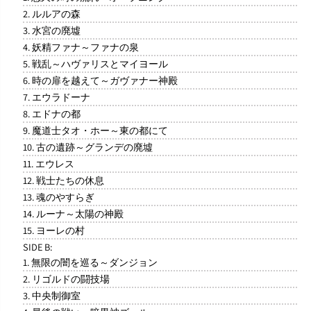
2. ルルアの森
3. 水宮の廃墟
4. 妖精ファナ～ファナの泉
5. 戦乱～ハヴァリスとマイヨール
6. 時の扉を越えて～ガヴァナー神殿
7. エウラドーナ
8. エドナの都
9. 魔道士タオ・ホー～東の都にて
10. 古の遺跡～グランデの廃墟
11. エウレス
12. 戦士たちの休息
13. 魂のやすらぎ
14. ルーナ～太陽の神殿
15. ヨーレの村
SIDE B:
1. 無限の闇を巡る～ダンジョン
2. リゴルドの闘技場
3. 中央制御室