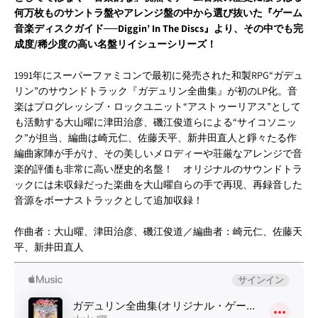
何万枚ものサントラ盤やアレンジ盤の中から選び抜いた『ゲーム
音楽ディスクガイド──Diggin’ In The Discs』より、その中でも完
成度/稀少度の高い名盤リイシューシリーズ！
1991年にスーパーファミコンで最初に発売された和製RPG“ガデュ
リン”のサウンドトラック『ガデュリン全曲集』が初のLP化。音
楽はプログレッシブ・ロックユニット“アストゥーリアス”として
も活動する大山曜に津田治彦、磯江俊道らによる“サイコソニッ
ク”が担当、編曲は崎元仁、佐藤天平、新井田直人と錚々たる作
編曲家陣が手がけ、その美しいメロディーや荘厳なアレンジで音
楽的評価も非常に高い歴史的名盤！ オリジナルのサウンドトラ
ックには未収録だった楽曲を大山曜自らの手で再現、再録音した
音源をボーナストラックとして追加収録！
作曲者：大山曜、津田治彦、磯江俊道／編曲者：崎元仁、佐藤天
平、新井田直人