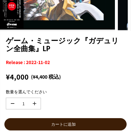
ゲーム・ミュージック『ガデュリ
ン全曲集』LP
Release : 2022-11-02
¥4,000
(¥4,400 税込)
通
常
数量を選んでください
価
格
数
数
量
量
を
を
減
増
カートに追加
ら
や