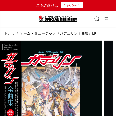
コンテンツにス
10,000円以上のご購入で日本国内
こちらから！
キップ
Home
ゲーム・ミュージック『ガデュリン全曲集』LP
商品情報へスキ
ップ