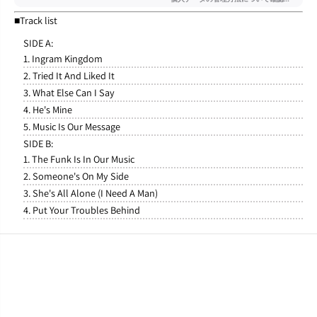
■Track list
SIDE A:
1. Ingram Kingdom
2. Tried It And Liked It
3. What Else Can I Say
4. He's Mine
5. Music Is Our Message
SIDE B:
1. The Funk Is In Our Music
2. Someone's On My Side
3. She's All Alone (I Need A Man)
4. Put Your Troubles Behind