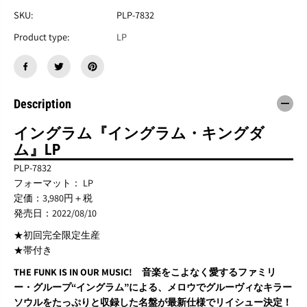
I
I
N
N
SKU:
PLP-7832
G
G
Product type:
LP
R
R
A
A
M
M
『
『
T
T
h
h
Description
e
e
I
I
イングラム『イングラム・キングダ
n
n
ム』LP
g
g
r
r
PLP-7832
a
a
フォーマット： LP
m
m
定価：3,980円＋税
K
K
i
i
発売日：2022/08/10
n
n
★初回完全限定生産
g
g
d
d
★帯付き
o
o
THE FUNK IS IN OUR MUSIC! 音楽をこよなく愛するファミリ
m
m
』
』
ー・グループ“イングラム”による、メロウでグルーヴィなキラー
L
L
ソウルをたっぷりと収録した名盤が最新仕様でリイシュー決定！