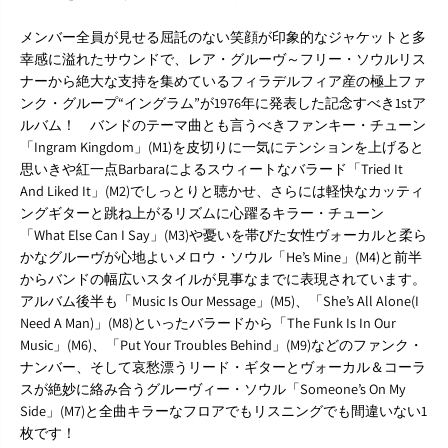
P
P
メンバー全員が見せる屈託のない笑顔が印象的なジャケットと多
幸感に溢れたサウンドで、レア・グルーヴ～フリー・ソウルリス
ナーから絶大な支持を集めているフィラデルフィア産の極上ファ
ンク・グループ“イングラム”が1976年に発表した記念すべき1stア
ルバム！ バンドのテーマ曲とも言うべきファンキー・チューン
「Ingram Kingdom」(M1)を皮切りに一気にテンションを上げると
思いきや紅一点Barbaraによるスウィートなバラード「Tried It
And Liked It」(M2)でしっとりと聴かせ、さらには軽快なカッティ
ングギターと跳ね上がるリズムに心躍るキラー・チューン
「What Else Can I Say」(M3)や憂いを帯びた女性ヴォーカルと柔ら
かなグルーヴが心地よいメロウ・ソウル「He’s Mine」(M4)と前半
からバンドの幅広いスタイルが見事なまでに表現されています。
アルバム後半も「Music Is Our Message」(M5)、「She’s All Alone(I
Need A Man)」(M8)といったバラードから「The Funk Is In Our
Music」(M6)、「Put Your Troubles Behind」(M9)などのファンク・
ナンバー、そして哀愁漂うリード・ギターとヴォーカル＆コーラ
スが絶妙に絡み合うグルーヴィー・ソウル「Someone’s On My
Side」(M7)と全曲キラーなフロアでもリスニングでも間違いない1
枚です！