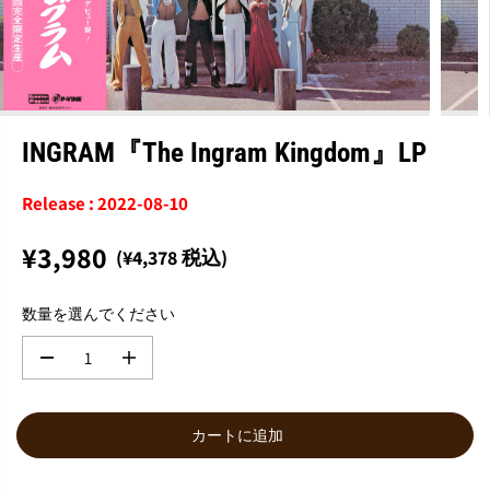
INGRAM『The Ingram Kingdom』LP
Release : 2022-08-10
¥3,980
(¥4,378 税込)
通
常
数量を選んでください
価
格
数
数
量
量
を
を
減
増
カートに追加
ら
や
す
す