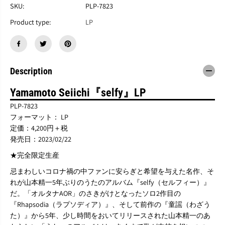
山
山
SKU:
PLP-7823
本
本
精
精
Product type:
LP
一
一
『
『
セ
セ
ル
ル
フ
フ
Description
ィ
ィ
ー
ー
Yamamoto Seiichi『selfy』LP
』
』
L
L
PLP-7823
P
P
フォーマット： LP
定価：4,200円＋税
発売日：2023/02/22
★完全限定生産
忌まわしいコロナ禍の中ファンに安らぎと希望を与えた名作、そ
れが山本精一5年ぶりのうたのアルバム『selfy（セルフィー）』
だ。「オルタナAOR」のさきがけとなったソロ2作目の
『Rhapsodia（ラプソディア）』、そして前作の『童謡（わざう
た）』から5年、少し時間をおいてリリースされた山本精一のあ