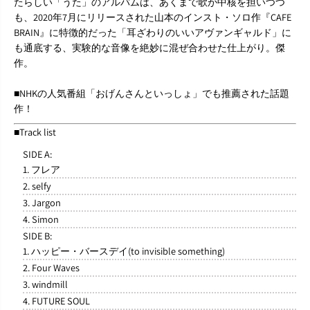
たらしい「うた」のアルバムは、あくまで歌が中核を担いつつ
も、2020年7月にリリースされた山本のインスト・ソロ作『CAFE
BRAIN』に特徴的だった「耳ざわりのいいアヴァンギャルド」に
も通底する、実験的な音像を絶妙に混ぜ合わせた仕上がり。傑
作。
■NHKの人気番組「おげんさんといっしょ」でも推薦された話題
作！
■Track list
SIDE A:
1. フレア
2. selfy
3. Jargon
4. Simon
SIDE B:
1. ハッピー・バースデイ(to invisible something)
2. Four Waves
3. windmill
4. FUTURE SOUL