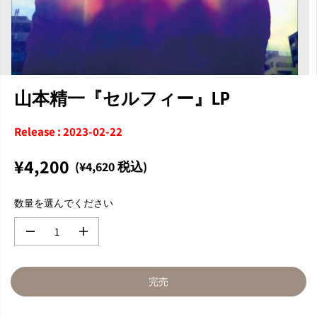
山本精一『セルフィー』LP
Release : 2023-02-22
¥4,200
(¥4,620 税込)
通
完
常
売
数量を選んでください
価
格
数
数
量
量
を
を
減
増
完売
ら
や
す
す