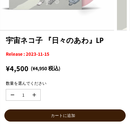
宇宙ネコ子 『日々のあわ』LP
Release : 2023-11-15
¥4,500
(¥4,950 税込)
通
常
数量を選んでください
価
格
数
数
量
量
を
を
減
増
カートに追加
ら
や
す
す