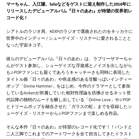
マーちゃん、入江陽、luluなどをゲストに迎え制作した2016年に
リリースしたデビューアルバム『日々のあわ』が待望の世界初レ
コード化！
シアトルのラジオ局、KEXPのラジオで選曲されたのをキッカケに
世界中のインディー / シューゲイズ・リスナーに愛されることと
なった宇宙ネコ子。
彼らのデビューアルバム『日々のあわ』は、ラブリーサマーちゃ
んがゲスト参加し、シューゲイズな浮遊感とノイズを出しながら
もJ-POPファンにも届くであろうキャッチーさも同時に表現した
タイトル曲「日々のあわ」や疾走感のある甘酸っぱいインディー
ポップ「Divine Hammer」をはじめ、今作のドラマーとして参加
しているitokenが所属していた相対性理論を彷彿させるネット世
代以降の独特のムードを醸し出している「Online Love」やJ-POP
とドリームポップを融合させた「ガラスの虹」までを収録したシ
ューゲイズ・リスナーからJ-POPファンまで楽しめる作品。
そんな本作『日々のあわ』が待望のレコード化です！！バンドと
二人三脚でこれまでのアートワークを全て担当してきたイラスト