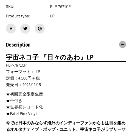
宇
宇
宙
宙
SKU:
PLP-7671CP
ネ
ネ
Product type:
LP
コ
コ
子
子
『
『
日
日
々
々
Description
の
の
あ
あ
わ
わ
宇宙ネコ子 『日々のあわ』LP
』
』
PLP-7671CP
L
L
フォーマット： LP
P
P
定価：4,500円＋税
発売日：2023/11/15
★初回完全限定生産
★帯付き
★世界初レコード化
★Patel Pink Vinyl
今では日本のみならず海外のインディーファンからも注目を集め
るオルタナティブ・ポップ・ユニット、宇宙ネコ子がラブリーサ