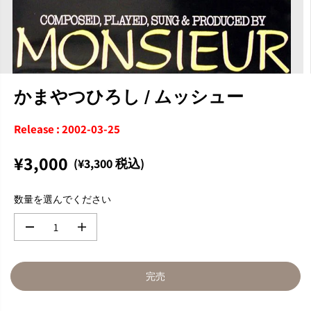
かまやつひろし / ムッシュー
Release : 2002-03-25
¥3,000
(¥3,300 税込)
通
完
常
売
数量を選んでください
価
格
数
数
量
量
を
を
減
増
完売
ら
や
す
す