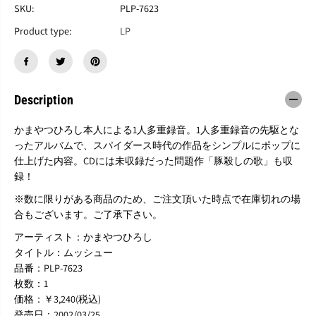
か
か
SKU:
PLP-7623
ま
ま
や
や
Product type:
LP
つ
つ
ひ
ひ
ろ
ろ
し
し
/
/
Description
ム
ム
ッ
ッ
かまやつひろし本人による1人多重録音。1人多重録音の先駆とな
シ
シ
ったアルバムで、スパイダース時代の作品をシンプルにポップに
ュ
ュ
仕上げた内容。CDには未収録だった問題作「豚殺しの歌」も収
ー
ー
録！
※数に限りがある商品のため、ご注文頂いた時点で在庫切れの場
合もございます。ご了承下さい。
アーティスト：かまやつひろし
タイトル：ムッシュー
品番：PLP-7623
枚数：1
価格：￥3,240(税込)
発売日：2002/03/25