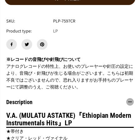
ら
や
す
す
V
V
.
.
SKU:
PLP-7597CR
A
A
Product type:
LP
.
.
(
(
M
M
U
U
L
L
※レコードの音飛びや針飛びについて
A
A
T
T
アナログレコードの特性上、お使いのプレーヤーや針圧の設定に
U
U
より、音飛び・針飛びが生じる場合がございます。こちらは初期
A
A
不良ではございませんので、恐れ入りますがお手持ちのプレーヤ
S
S
ーにて調整のうえ、ご視聴ください。
T
T
A
A
T
T
Description
K
K
E
E
V.A. (MULATU ASTATKE)『Ethiopian Modern
)
)
『
『
Instrumentals Hits』LP
E
E
★帯付き
t
t
★クリア・レッド・ヴァイナル
h
h