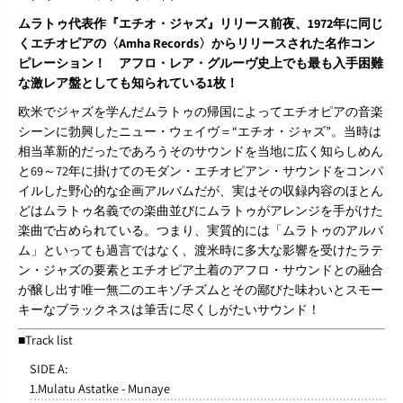
i
i
ムラトゥ代表作『エチオ・ジャズ』リリース前夜、1972年に同じ
o
o
くエチオピアの〈Amha Records〉からリリースされた名作コン
p
p
i
i
ピレーション！ アフロ・レア・グルーヴ史上でも最も入手困難
a
a
な激レア盤としても知られている1枚！
n
n
M
M
欧米でジャズを学んだムラトゥの帰国によってエチオピアの音楽
o
o
シーンに勃興したニュー・ウェイヴ＝“エチオ・ジャズ”。当時は
d
d
相当革新的だったであろうそのサウンドを当地に広く知らしめん
e
e
と69～72年に掛けてのモダン・エチオピアン・サウンドをコンパ
r
r
n
n
イルした野心的な企画アルバムだが、実はその収録内容のほとん
I
I
どはムラトゥ名義での楽曲並びにムラトゥがアレンジを手がけた
n
n
楽曲で占められている。つまり、実質的には「ムラトゥのアルバ
s
s
ム」といっても過言ではなく、渡米時に多大な影響を受けたラテ
t
t
ン・ジャズの要素とエチオピア土着のアフロ・サウンドとの融合
r
r
u
u
が醸し出す唯一無二のエキゾチズムとその鄙びた味わいとスモー
m
m
キーなブラックネスは筆舌に尽くしがたいサウンド！
e
e
n
n
■Track list
t
t
a
a
SIDE A:
l
l
1.Mulatu Astatke - Munaye
s
s