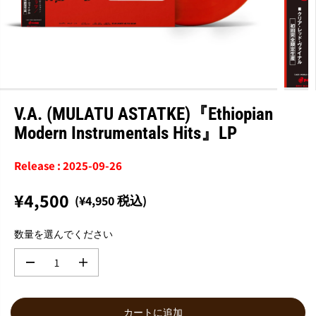
V.A. (MULATU ASTATKE)『Ethiopian
Modern Instrumentals Hits』LP
Release : 2025-09-26
¥4,500
(¥4,950 税込)
通
常
数量を選んでください
価
格
数
数
量
量
を
を
減
増
カートに追加