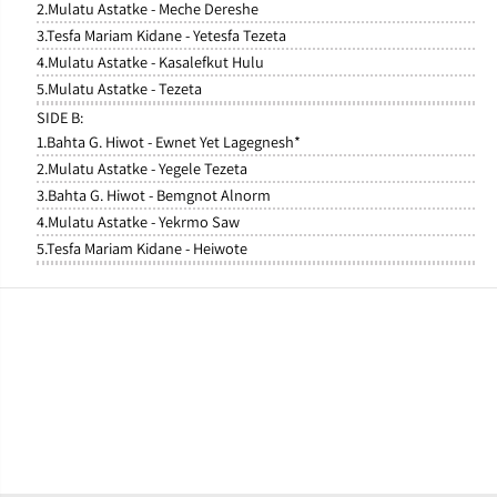
2.Mulatu Astatke - Meche Dereshe
H
H
3.Tesfa Mariam Kidane - Yetesfa Tezeta
i
i
t
t
4.Mulatu Astatke - Kasalefkut Hulu
s
s
5.Mulatu Astatke - Tezeta
』
』
SIDE B:
L
L
P
P
1.Bahta G. Hiwot - Ewnet Yet Lagegnesh*
2.Mulatu Astatke - Yegele Tezeta
3.Bahta G. Hiwot - Bemgnot Alnorm
4.Mulatu Astatke - Yekrmo Saw
5.Tesfa Mariam Kidane - Heiwote