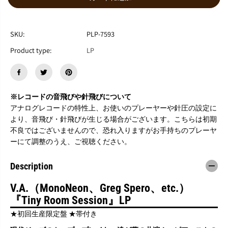
ら
や
す
す
V
V
.
.
SKU:
PLP-7593
A
A
Product type:
LP
.
.
（
（
M
M
o
o
n
n
※レコードの音飛びや針飛びについて
o
o
N
N
アナログレコードの特性上、お使いのプレーヤーや針圧の設定に
e
e
より、音飛び・針飛びが生じる場合がございます。こちらは初期
o
o
不良ではございませんので、恐れ入りますがお手持ちのプレーヤ
n
n
ーにて調整のうえ、ご視聴ください。
、
、
G
G
r
r
Description
e
e
g
g
V.A.（MonoNeon、Greg Spero、etc.）
S
S
p
p
『Tiny Room Session』LP
e
e
★初回生産限定盤 ★帯付き
r
r
o
o