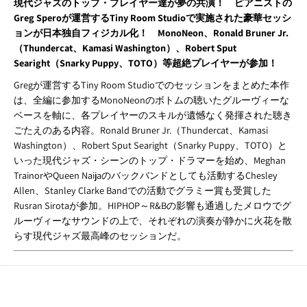
現代ジャズのトップ・プレイヤー達が夢の共演！ ピアニストの
、
、
Greg Speroが運営するTiny Room Studioで実施された豪華セッシ
e
e
ョンが日本独自フィジカル化！ MonoNeon、Ronald Bruner Jr.
t
t
c
c
（Thundercat、Kamasi Washington）、Robert Sput
.
.
Searight（Snarky Puppy、TOTO）等超絶プレイヤーが参加！
）
）
Gregが運営するTiny Room Studioでのセッションをまとめた本作
『
『
T
T
は、全編に参加するMonoNeonのボトムの聴いたグルーヴィーな
i
i
ベースを軸に、各プレイヤーのスキルが遺憾なく発揮された聴き
n
n
ごたえのある内容。Ronald Bruner Jr.（Thundercat、Kamasi
y
y
Washington）、Robert Sput Searight（Snarky Puppy、TOTO）と
R
R
o
o
いった現代ジャズ・シーンのトップ・ドラマーを始め、Meghan
o
o
TrainorやQueen Naijaのバックバンドとしても活動するChesley
m
m
Allen、Stanley Clarke Bandでの活動でグラミー賞も受賞した
S
S
Rusran Sirotaが参加。HIPHOP～R&Bの影響も通過したメロウでグ
e
e
ルーヴィーなサウンドの上で、それぞれの演奏が静かに火花を散
s
s
s
s
らす現代ジャズ最高峰のセッションだ。
i
i
o
o
n
n
』
』
L
L