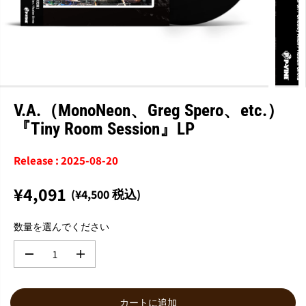
V.A.（MonoNeon、Greg Spero、etc.）
『Tiny Room Session』LP
Release : 2025-08-20
¥4,091
(¥4,500 税込)
通
常
数量を選んでください
価
格
数
数
量
量
を
を
減
増
カートに追加