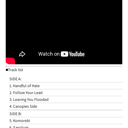
■Track list
SIDE A:
1. Handful of Hate
2. Follow Your Lead
3. Leaving You Flooded
4. Canopies Side
SIDE B:
5. Komorebi
6. Sanctum