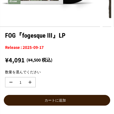
FOG『fogesque III』LP
Release : 2025-09-17
¥4,091
(¥4,500 税込)
通
常
数量を選んでください
価
格
数
数
量
量
を
を
減
増
カートに追加
ら
や
す
す
F
F