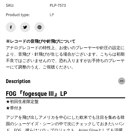
O
O
SKU:
PLP-7573
G
G
Product type:
LP
『
『
f
f
o
o
g
g
e
e
※レコードの音飛びや針飛びについて
s
s
q
q
アナログレコードの特性上、お使いのプレーヤーや針圧の設定に
u
u
より、音飛び・針飛びが生じる場合がございます。こちらは初期
e
e
不良ではございませんので、恐れ入りますがお手持ちのプレーヤ
I
I
ーにて調整のうえ、ご視聴ください。
I
I
I
I
』
』
Description
L
L
P
P
FOG『fogesque III』LP
★初回生産限定盤
★帯付き
アジアを飛び出しアメリカを中心にした欧米でも注目を集める韓
国のシューゲイズ・シーンの中で次にチェックしておきたいバン
ド、FOG。彼らはソロ・プロジェクト、Asian Glowとしても活躍