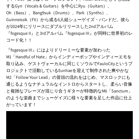
するGyn（Vocals & Guitars）を中心にRyu（Guitars）、
Oh（Bass）、Bang9suk（Drums）、Park（Synths）、
Guinneissik（FX）から成る6人組シューゲイズ・バンドだ。彼ら
が2024年にリリースにダブルリリースした2ndアルバム
『fogesque II』と3rdアルバム『fogesque III』が同時に世界初のレ
コード化！！
『fogesque III』にはよりドリーミーな要素が加わった
M1「Handful of Hate」からインディーポップやインディーエモを
取り込み、ゲストヴォーカルに同じくソウルでFauloCityというプ
ロジェクトで活動しているEunhaeを迎えて制作された爽やかな
M2「Follow Your Lead」の冒頭の流れをはじめ、マスロックにも
通じるようなナチュラルなイントロからスタートし、柔らい音像
と複雑なフレーズが混じり合うギターが特徴的なM6「Sanctum」
のような楽曲までシューゲイズに様々な要素を足した作品に仕上
がっています！