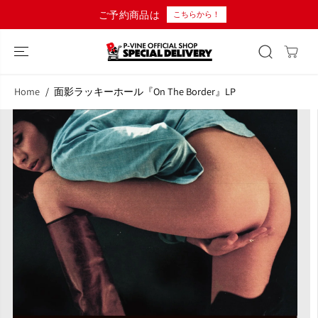
コンテンツにス
ご予約商品は
こちらから！
キップ
Home
面影ラッキーホール『On The Border』LP
商品情報へスキ
ップ