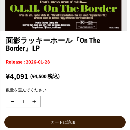
面影ラッキーホール『On The
Border』LP
Release : 2026-01-28
¥4,091
(¥4,500 税込)
通
常
数量を選んでください
価
格
数
数
量
量
を
を
減
増
カートに追加
ら
や