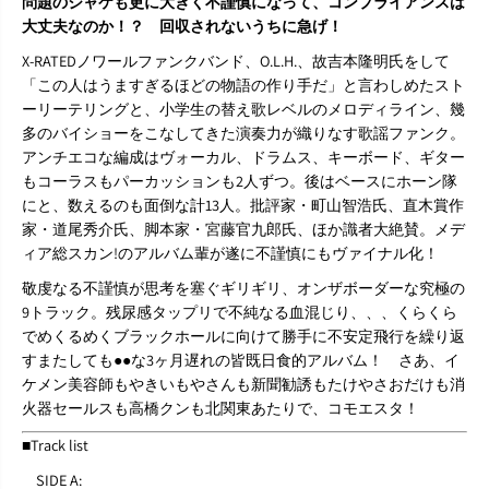
P
P
問題のジャケも更に大きく不謹慎になって、コンプライアンスは
大丈夫なのか！？ 回収されないうちに急げ！
X-RATEDノワールファンクバンド、O.L.H.、故吉本隆明氏をして
「この人はうますぎるほどの物語の作り手だ」と言わしめたスト
ーリーテリングと、小学生の替え歌レベルのメロディライン、幾
多のバイショーをこなしてきた演奏力が織りなす歌謡ファンク。
アンチエコな編成はヴォーカル、ドラムス、キーボード、ギター
もコーラスもパーカッションも2人ずつ。後はベースにホーン隊
にと、数えるのも面倒な計13人。批評家・町山智浩氏、直木賞作
家・道尾秀介氏、脚本家・宮藤官九郎氏、ほか識者大絶賛。メデ
ィア総スカン!のアルバム輩が遂に不謹慎にもヴァイナル化！
敬虔なる不謹慎が思考を塞ぐギリギリ、オンザボーダーな究極の
9トラック。残尿感タップリで不純なる血混じり、、、くらくら
でめくるめくブラックホールに向けて勝手に不安定飛行を繰り返
すまたしても●●な3ヶ月遅れの皆既日食的アルバム！ さあ、イ
ケメン美容師もやきいもやさんも新聞勧誘もたけやさおだけも消
火器セールスも高橋クンも北関東あたりで、コモエスタ！
■Track list
SIDE A: