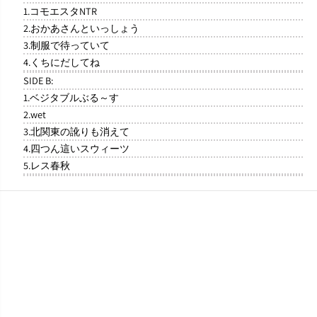
1.コモエスタNTR
2.おかあさんといっしょう
3.制服で待っていて
4.くちにだしてね
SIDE B:
1.ベジタブルぶる～す
2.wet
3.北関東の訛りも消えて
4.四つん這いスウィーツ
5.レス春秋