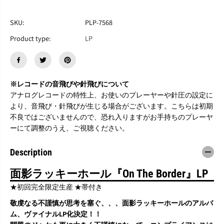
す
す
面
面
影
影
SKU:
PLP-7568
ラ
ラ
Product type:
LP
ッ
ッ
キ
キ
ー
ー
ホ
ホ
ー
ー
※レコードの音飛びや針飛びについて
ル
ル
アナログレコードの特性上、お使いのプレーヤーや針圧の設定に
『
『
より、音飛び・針飛びが生じる場合がございます。こちらは初期
O
O
n
n
不良ではございませんので、恐れ入りますがお手持ちのプレーヤ
T
T
ーにて調整のうえ、ご視聴ください。
h
h
e
e
Description
B
B
o
o
r
r
面影ラッキーホール『On The Border』LP
d
d
★初回完全限定生産 ★帯付き
e
e
r
r
敬虔なる不謹慎が思考を塞ぐ、、、面影ラッキーホールのアルバ
』
』
ム、ヴァイナルLP化決定！！
L
L