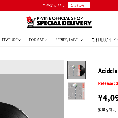
ご予約商品は
こちらから！
FEATURE
FORMAT
SERIES/LABEL
ご利用ガイド
Acidcl
Release :
¥4,0
通
常
数量を選ん
価
格