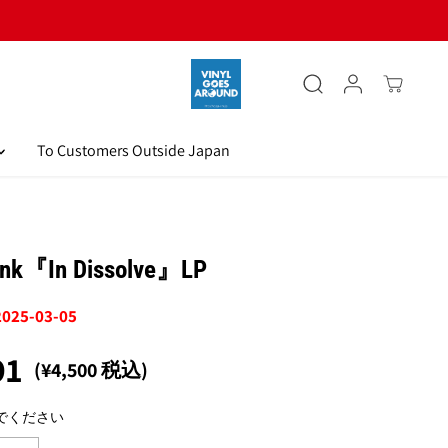
To Customers Outside Japan
ank『In Dissolve』LP
 2025-03-05
91
(¥4,500 税込)
でください