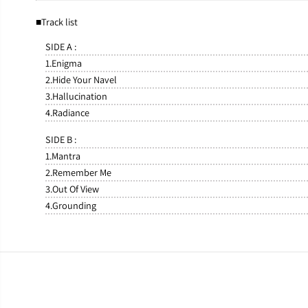
■Track list
SIDE A :
1.Enigma
2.Hide Your Navel
3.Hallucination
4.Radiance
SIDE B :
1.Mantra
2.Remember Me
3.Out Of View
4.Grounding