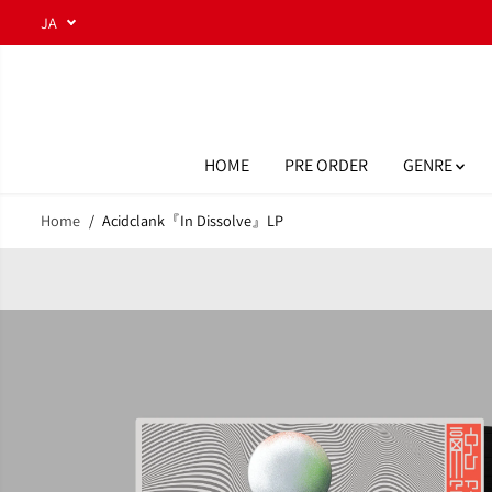
コンテンツにスキ
JA
ップ
HOME
PRE ORDER
GENRE
Home
Acidclank『In Dissolve』LP
商品情報へスキッ
プ