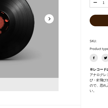
数
量
を
減
ら
す
A
c
i
SKU:
d
Product type
c
l
a
n
k
※レコード
『
アナログレ
I
n
び・針飛び
D
ので、恐れ
i
い。
s
s
o
l