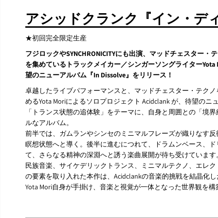
アシッドクランク『イン・ディ
★初回完全限定生産
フジロックやSYNCHRONICITYにも出演、マッドチェスタ
を集めているトラックメイカー／シンガーソングライターYota Mo
望のニューアルバム『In Dissolve』をリリース！
卓越したライブパフォーマンスと、マッドチェスター・テクノ
めるYota Moriによるソロプロジェクト Acidclank が、待望のニ
「トランス状態の追体験」をテーマに、自身と周囲との「境界
ルなアルバム。
前半では、ガムランやシンセのミニマルフレーズが織りなす反
瞑想状態へと導く。後半に進むにつれて、ドラムンベース、ド
て、さらなる精神の深淵へと誘う楽曲展開が待ち受けています
民族音楽、サイケデリックトランス、ミニマルテクノ、エレク
の要素を取り入れた本作は、Acidclankの音楽的挑戦を結晶
Yota Mori自身が手掛け、音楽と視覚が一体となった世界観を