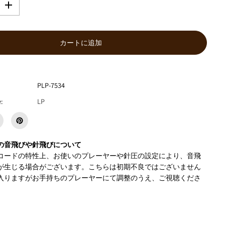
数
量
を
増
カートに追加
や
す
A
c
i
PLP-7534
d
:
LP
c
l
a
n
k
の音飛びや針飛びについて
『
コードの特性上、お使いのプレーヤーや針圧の設定により、音飛
I
n
が生じる場合がございます。こちらは初期不良ではございません
D
入りますがお手持ちのプレーヤーにて調整のうえ、ご視聴くださ
i
s
s
o
l