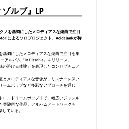
v
e
ゾルブ』LP
』
L
P
ー・テクノを基調にしたメロディアスな楽曲で注目
riによるソロプロジェクト、Acidclankが待
を基調にしたメロディアスな楽曲で注目を集
ューアルバム『In Dissolve』をリリース。
線の溶ける体験」を表現したコンセプチュア
復とメロディアスな音像が、リスナーを深い
リームポップなど多彩なアプローチを通じ
。
トロ、ドリームポップまで、幅広いジャンル
化した実験的な作品。アルバムアートワークも
構築している。