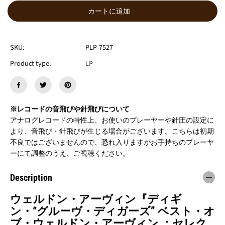
減
増
カートに追加
ら
や
す
す
W
W
e
e
SKU:
PLP-7527
l
l
Product type:
LP
d
d
o
o
n
n
I
I
r
r
※レコードの音飛びや針飛びについて
v
v
i
i
アナログレコードの特性上、お使いのプレーヤーや針圧の設定に
n
n
より、音飛び・針飛びが生じる場合がございます。こちらは初期
e
e
不良ではございませんので、恐れ入りますがお手持ちのプレーヤ
『
『
ーにて調整のうえ、ご視聴ください。
D
D
I
I
G
G
Description
G
G
I
I
ウェルドン・アーヴィン『ディギ
N
N
“
“
ン・“グルーヴ・ディガーズ” ベスト・オ
G
G
ブ・ウェルドン・アーヴィン ：セレク