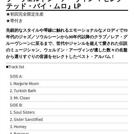
R
R
テッド・バイ・ムロ』LP
O
O
O
O
★初回完全限定生産
V
V
★帯付き
E
E
D
D
先鋭的なスタイルや琴線に触れるエモーショナルなメロディで70
I
I
年代のジャズ／ソウルシーンから90年代以降のクラブ／レア・グ
G
G
ルーヴシーンに至るまで、世代やジャンルを超えて愛された伝説
G
G
E
E
のミュージシャン、ウェルドン・アーヴィンが遺した数々の名盤
R
R
から選りすぐりの音源をセレクトしたベスト・アルバム！
S
S
”
”
■Track list
B
B
SIDE A:
e
e
s
s
1. Marjorie Moon
t
t
2. Turkish Bath
o
o
3. Mr. Clean
f
f
W
W
SIDE B:
e
e
1. Soul Sisters
l
l
2. Sister Sanctified
d
d
o
o
3. Homey
n
n
4. Bananas