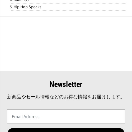
I
I
5. Hip Hop Speaks
r
r
v
v
i
i
n
n
e
e
-
-
S
S
e
e
l
l
e
e
c
c
t
t
e
e
d
d
B
B
Newsletter
y
y
M
M
新商品やセール情報などのお得な情報をお届けします。
U
U
R
R
O
O
』
』
L
L
P
P