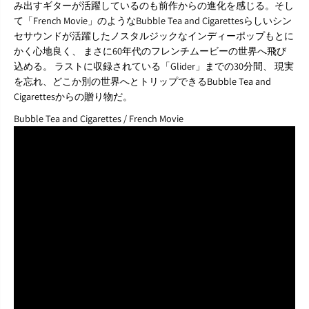
み出すギターが活躍しているのも前作からの進化を感じる。そし
t
t
h
h
て「French Movie」のようなBubble Tea and Cigarettesらしいシン
e
e
セサウンドが活躍したノスタルジックなインディーポップもとに
r
r
かく心地良く、 まさに60年代のフレンチムービーの世界へ飛び
』
』
込める。 ラストに収録されている「Glider」までの30分間、 現実
L
L
を忘れ、どこか別の世界へとトリップできるBubble Tea and
P
P
Cigarettesからの贈り物だ。
Bubble Tea and Cigarettes / French Movie