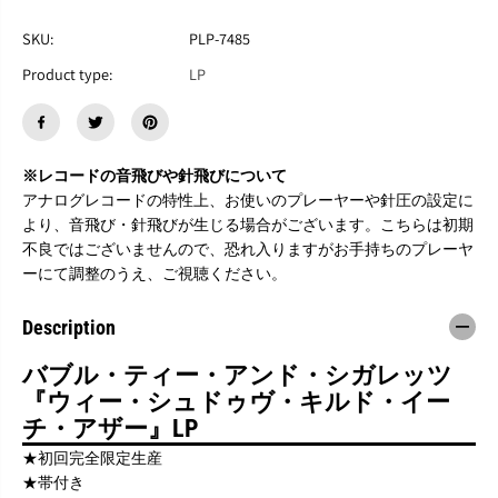
す
す
B
B
SKU:
PLP-7485
u
u
b
b
Product type:
LP
b
b
l
l
e
e
T
T
e
e
※レコードの音飛びや針飛びについて
a
a
アナログレコードの特性上、お使いのプレーヤーや針圧の設定に
a
a
より、音飛び・針飛びが生じる場合がございます。こちらは初期
n
n
d
d
不良ではございませんので、恐れ入りますがお手持ちのプレーヤ
C
C
ーにて調整のうえ、ご視聴ください。
i
i
g
g
Description
a
a
r
r
e
e
バブル・ティー・アンド・シガレッツ
t
t
『ウィー・シュドゥヴ・キルド・イー
t
t
チ・アザー』LP
e
e
s
s
★初回完全限定生産
『
『
★帯付き
w
w