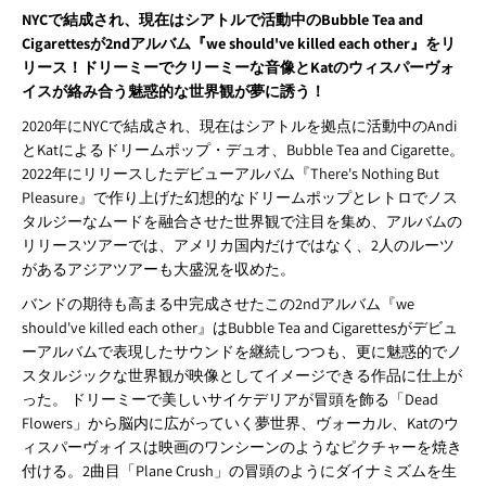
e
e
NYCで結成され、現在はシアトルで活動中のBubble Tea and
s
s
Cigarettesが2ndアルバム『we should've killed each other』をリ
h
h
リース！ドリーミーでクリーミーな音像とKatのウィスパーヴォ
o
o
u
u
イスが絡み合う魅惑的な世界観が夢に誘う！
l
l
2020年にNYCで結成され、現在はシアトルを拠点に活動中のAndi
d
d
&
&
とKatによるドリームポップ・デュオ、Bubble Tea and Cigarette。
#
#
2022年にリリースしたデビューアルバム『There's Nothing But
3
3
Pleasure』で作り上げた幻想的なドリームポップとレトロでノス
9
9
タルジーなムードを融合させた世界観で注目を集め、アルバムの
;
;
v
v
リリースツアーでは、アメリカ国内だけではなく、2人のルーツ
e
e
があるアジアツアーも大盛況を収めた。
k
k
i
i
バンドの期待も高まる中完成させたこの2ndアルバム『we
l
l
should've killed each other』はBubble Tea and Cigarettesがデビュ
l
l
ーアルバムで表現したサウンドを継続しつつも、更に魅惑的でノ
e
e
スタルジックな世界観が映像としてイメージできる作品に仕上が
d
d
った。 ドリーミーで美しいサイケデリアが冒頭を飾る「Dead
e
e
a
a
Flowers」から脳内に広がっていく夢世界、ヴォーカル、Katのウ
c
c
ィスパーヴォイスは映画のワンシーンのようなピクチャーを焼き
h
h
付ける。2曲目「Plane Crush」の冒頭のようにダイナミズムを生
o
o