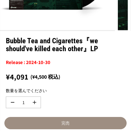
Bubble Tea and Cigarettes『we
should've killed each other』LP
Release : 2024-10-30
¥4,091
(¥4,500 税込)
通
完
常
売
数量を選んでください
価
格
数
数
量
量
を
を
減
増
完売
ら
や