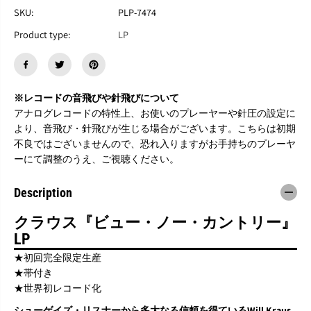
r
r
SKU:
PLP-7474
a
a
Product type:
LP
u
u
s
s
『
『
V
V
i
i
※レコードの音飛びや針飛びについて
e
e
w
w
アナログレコードの特性上、お使いのプレーヤーや針圧の設定に
N
N
より、音飛び・針飛びが生じる場合がございます。こちらは初期
o
o
不良ではございませんので、恐れ入りますがお手持ちのプレーヤ
C
C
ーにて調整のうえ、ご視聴ください。
o
o
u
u
n
n
Description
t
t
r
r
クラウス『ビュー・ノー・カントリー』
y
y
』
』
LP
L
L
★初回完全限定生産
P
P
★帯付き
★世界初レコード化
シューゲイズ・リスナーから多大なる信頼を得ているWill Kraus