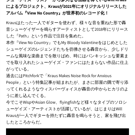
によるプロジェクト、Krausが2021年にオリジナルリリースした
アルバム『View No Country』が世界初のレコード化！
Krausはたった一人でギターを使わず、様々な音を重ねた形で轟
音シューゲイザーを鳴らすアーティストとして2018年にリリース
した『Path』という作品で注目を集めた。
本作『View No Country』でもMy Bloody Valentineをはじめとした
シューゲイズのレジェンドたちを彷彿させる轟音から、少しドリ
ームな風味な楽曲までを散りばめ、時にはパンキッシュな要素ま
でを取り入れたシューゲイズ・ファンにはたまらない作品に仕上
がっている。
過去にはPitchforkで「Kraus Makes Noise Rock for Anxious
People」という特集記事が組まれたが、まさに部屋の隅で寄り添
ってくれるようなウィスパーヴォイスが轟音の中からヒカリのよ
うに差し込んでくる。
今でこそWispやAsian Glow、flyingfishなど様々なタイプのソロシ
ューゲイズ・アーティストが活躍しているが、はじまりはWill
Krausが一人でギターを持たずに轟音を鳴らそうと、家を飛び出
したところからだ。