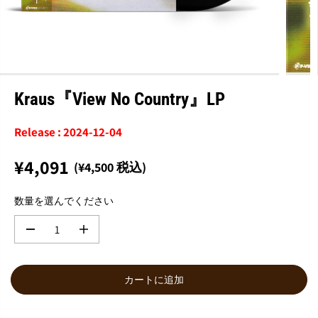
Kraus『View No Country』LP
Release : 2024-12-04
¥4,091
(¥4,500 税込)
通
常
数量を選んでください
価
格
数
数
量
量
を
を
減
増
カートに追加
ら
や
す
す
K
K