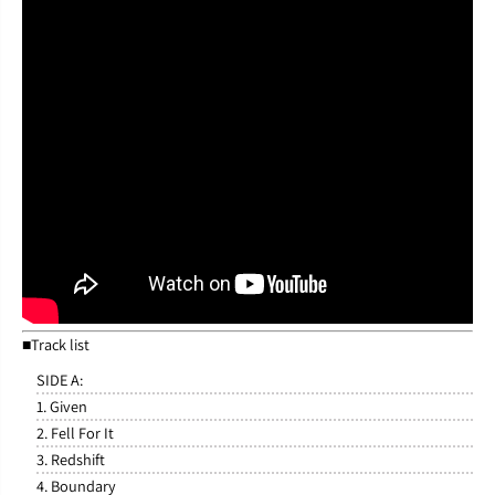
■Track list
SIDE A:
1. Given
2. Fell For It
3. Redshift
4. Boundary