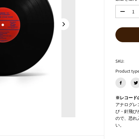
価
格
数
量
を
減
ら
す
K
A
S
SKU:
H
Product type
M
E
R
E
S
※レコード
T
アナログレ
A
G
び・針飛び
E
ので、恐れ
B
い。
A
N
D