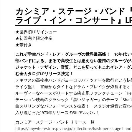
カシミア・ステージ・バンド
ライブ・イン・コンサート』L
★世界初LPリイシュー
★初回完全限定生産
★帯付き
これぞ学生バンド・レア・グルーヴの世界最高峰！ 70年代
部バンドによる、まるで高校生とは思えない驚愕のグルーヴが
ジャケット・デザイン、音質、どこを切ってもこれぞレア・グル
む全カタログLPリリース決定！
テキサスの高校生バンドがヨーロッパ・ツアーを敢行という快
ライヴ盤！ 冒頭からタイトなドラム・ブレイクが炸裂するオリジナ
ルーヴィーなベースがリードする疾走系ファンクチューン「Head 
テーション映画のクラシック『黒いジャガー』のテーマ「Shaf
曲スリリングなパフォーマンスを披露！ スタジオ録音と変わ
入り混じった1973年リリースの5thアルバム！
カシミア・ステージ・バンド リリース一覧
https://anywherestore.p-vine.jp/collections/kashmere-stage-band