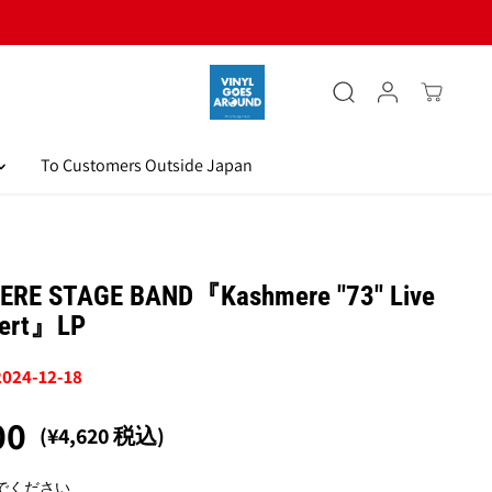
To Customers Outside Japan
RE STAGE BAND『Kashmere "73" Live
cert』LP
2024-12-18
00
(¥4,620 税込)
でください