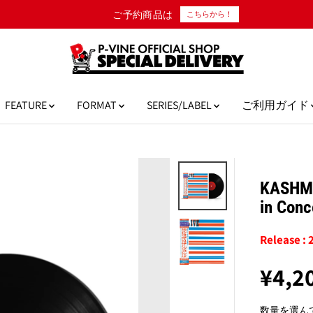
10,000円以上のご購入で日本国内送料無料！
FEATURE
FORMAT
SERIES/LABEL
ご利用ガイド
KASHME
in Con
Release : 
¥4,2
通
常
数量を選ん