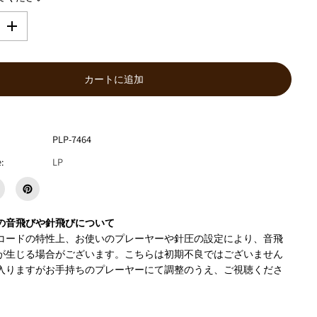
数
量
を
増
カートに追加
や
す
K
A
S
PLP-7464
H
:
LP
M
E
R
E
S
の音飛びや針飛びについて
T
コードの特性上、お使いのプレーヤーや針圧の設定により、音飛
A
G
が生じる場合がございます。こちらは初期不良ではございません
E
入りますがお手持ちのプレーヤーにて調整のうえ、ご視聴くださ
B
A
N
D