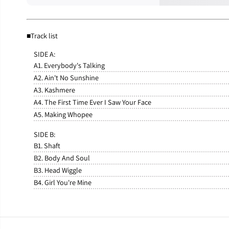
■Track list
SIDE A:
A1. Everybody's Talking
A2. Ain't No Sunshine
A3. Kashmere
A4. The First Time Ever I Saw Your Face
A5. Making Whopee
SIDE B:
B1. Shaft
B2. Body And Soul
B3. Head Wiggle
B4. Girl You're Mine