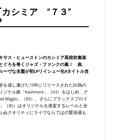
『
『カシミア “７３”
K
a
P
s
h
m
e
r
e
&
テキサス・ヒューストンのカシミア高校吹奏楽
q
とぐろを巻くジャズ・ファンクの嵐！ 曲、
u
ーヴな名盤が初LPリイシュー化4タイトル含
o
t
;
挙を成し遂げた73年にリリースされた白熱の
7
ル曲「Kashmere」（A3）をはじめ、グ
3
Wiggle」（B3）、さらにブラックスプロイ
&
t」（B1）はオリジナルを凌駕するレベルと全
q
らぬクオリティにライヴならではの緊張感も
u
o
t
;
L