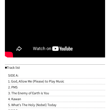
■Track list
SIDE A:
1. God, Allow Me (Please) to Play Music
2. PMS
3. The Enemy of Earth is You
4. Kawan
5. What's The Holy (Nobel) Today