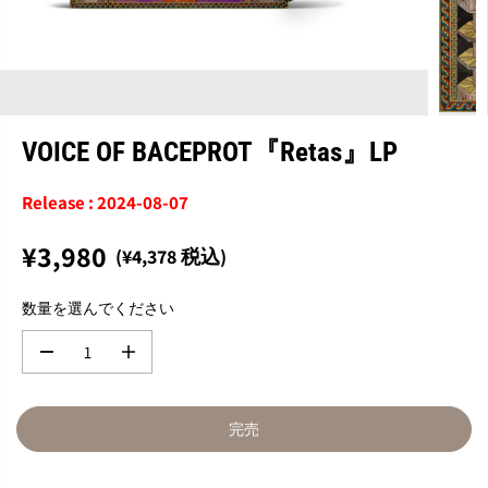
VOICE OF BACEPROT『Retas』LP
Release : 2024-08-07
¥3,980
(¥4,378 税込)
通
完
常
売
数量を選んでください
価
格
数
数
量
量
を
を
減
増
完売
ら
や
す
す
V
V