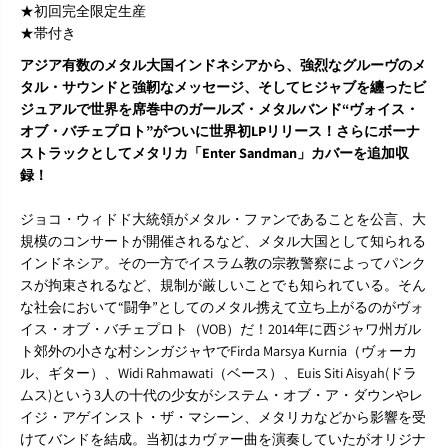
★初回完全限定生産
★帯付き
アジア有数のメタル大国インドネシアから、強烈なグルーヴのメ
タル・サウンドと強靭なメッセージ、そしてヒジャブを纏ったビ
ジュアルで世界を席巻中のガールズ・メタルバンド“ヴォイス・
オブ・バチェプロト”がついに世界初LPリリース！さらにボーナ
ストラックとしてメタリカ「Enter Sandman」カバーを追加収
録！
ジョコ・ウィドド大統領がメタル・ファンであることを公言、大
規模のコンサートが開催されるなど、メタル大国として知られる
インドネシア。その一方でイスラム教の宗教警察によってパンク
スが拘束されるなど、規制が厳しいことでも知られている。そん
な社会において“闘争”としてのメタル携えて立ち上がるのがヴォ
イス・オブ・バチェプロト（VOB）だ！2014年に西ジャワ州ガル
ト郊外の小さな村シンガジャヤでFirda Marsya Kurnia（ヴォーカ
ル、ギター）、Widi Rahmawati（ベース）、Euis Siti Aisyah(ドラ
ムス)という3人の十代の少女がシステム・オブ・ア・ダウンやレ
イジ・アゲインスト・ザ・マシーン、メタリカなどから影響を受
けてバンドを結成。当初はカヴァー曲を演奏していたがオリジナ