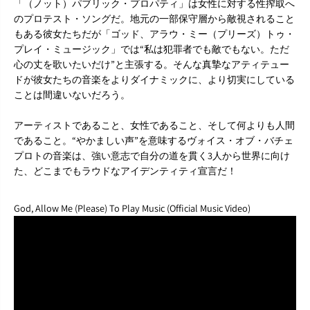
「（ノット）パブリック・プロパティ」は女性に対する性搾取へ
のプロテスト・ソングだ。地元の一部保守層から敵視されること
もある彼女たちだが「ゴッド、アラウ・ミー（プリーズ）トゥ・
プレイ・ミュージック」では“私は犯罪者でも敵でもない。ただ
心の丈を歌いたいだけ”と主張する。そんな真摯なアティテュー
ドが彼女たちの音楽をよりダイナミックに、より切実にしている
ことは間違いないだろう。
アーティストであること、女性であること、そして何よりも人間
であること。“やかましい声”を意味するヴォイス・オブ・バチェ
プロトの音楽は、強い意志で自分の道を貫く3人から世界に向け
た、どこまでもラウドなアイデンティティ宣言だ！
God, Allow Me (Please) To Play Music (Official Music Video)