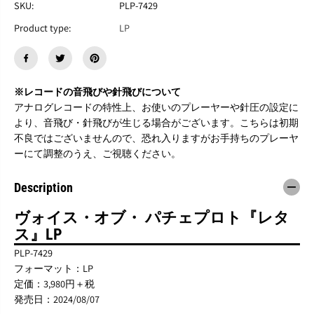
SKU:
PLP-7429
O
O
I
I
Product type:
LP
C
C
E
E
O
O
F
F
B
B
※レコードの音飛びや針飛びについて
A
A
アナログレコードの特性上、お使いのプレーヤーや針圧の設定に
C
C
より、音飛び・針飛びが生じる場合がございます。こちらは初期
E
E
P
P
不良ではございませんので、恐れ入りますがお手持ちのプレーヤ
R
R
ーにて調整のうえ、ご視聴ください。
O
O
T
T
Description
『
『
R
R
e
e
ヴォイス・オブ・ パチェプロト『レタ
t
t
ス』LP
a
a
s
s
PLP-7429
』
』
フォーマット：LP
L
L
定価：3,980円＋税
P
P
発売日：2024/08/07