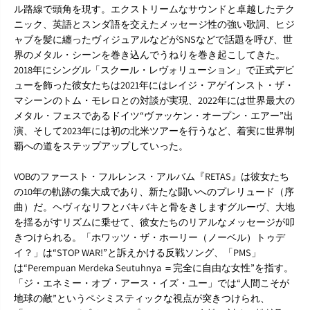
ル路線で頭角を現す。エクストリームなサウンドと卓越したテク
ニック、英語とスンダ語を交えたメッセージ性の強い歌詞、ヒジ
ャブを髪に纏ったヴィジュアルなどがSNSなどで話題を呼び、世
界のメタル・シーンを巻き込んでうねりを巻き起こしてきた。
2018年にシングル「スクール・レヴォリューション」で正式デビ
ューを飾った彼女たちは2021年にはレイジ・アゲインスト・ザ・
マシーンのトム・モレロとの対談が実現、2022年には世界最大の
メタル・フェスであるドイツ“ヴァッケン・オープン・エアー”出
演、そして2023年には初の北米ツアーを行うなど、着実に世界制
覇への道をステップアップしていった。
VOBのファースト・フルレンス・アルバム『RETAS』は彼女たち
の10年の軌跡の集大成であり、新たな闘いへのプレリュード（序
曲）だ。ヘヴィなリフとバキバキと骨をきしますグルーヴ、大地
を揺るがすリズムに乗せて、彼女たちのリアルなメッセージが叩
きつけられる。「ホワッツ・ザ・ホーリー（ノーベル）トゥデ
イ？」は“STOP WAR!”と訴えかける反戦ソング、「PMS」
は“Perempuan Merdeka Seutuhnya ＝完全に自由な女性”を指す。
「ジ・エネミー・オブ・アース・イズ・ユー」では“人間こそが
地球の敵”というペシミスティックな視点が突きつけられ、