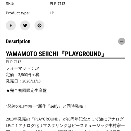
山
山
SKU:
PLP-7113
本
本
精
精
Product type:
LP
一
一
『
『
プ
プ
レ
レ
イ
イ
Description
グ
グ
ラ
ラ
YAMAMOTO SEIICHI『PLAYGROUND』
ウ
ウ
ン
ン
PLP-7113
ド
ド
フォーマット：LP
』
』
定価：3,500円＋税
L
L
発売日：2020/11/18
P
P
★完全初回限定生産盤
“怒涛の山本精一”新作『selfy』と同時発売！
2010年発売の『PLAYGROUND』が10周年記念として遂にアナログ
LPに！アナログ化リマスタリングはピースミュージック中村宗一