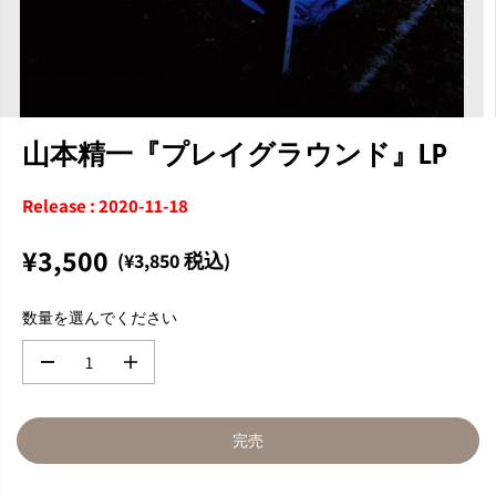
山本精一『プレイグラウンド』LP
Release : 2020-11-18
¥3,500
(¥3,850 税込)
通
完
常
売
数量を選んでください
価
格
数
数
量
量
を
を
減
増
完売
ら
や
す
す