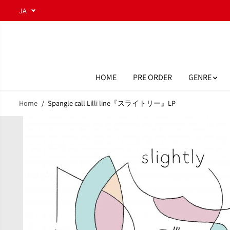
コンテンツにスキ
JA
ップ
HOME
PRE ORDER
GENRE
Home
Spangle call Lilli line『スライトリー』LP
商品情報へスキッ
プ