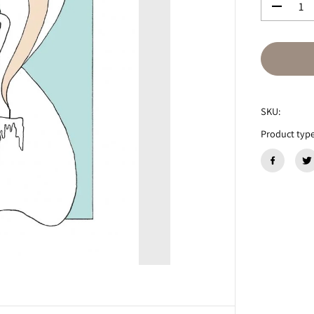
数
量
を
減
ら
す
S
p
SKU:
a
n
Product type
g
l
e
c
a
l
l
L
i
l
l
i
l
i