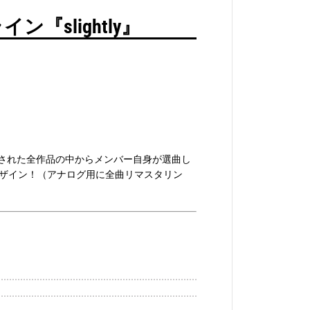
n
e
slightly』
『
ス
ラ
イ
ト
リ
ー
』
L
P
スされた全作品の中からメンバー自身が選曲し
デザイン！（アナログ用に全曲リマスタリン