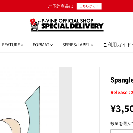
ご予約商品は
こちらから！
FEATURE
FORMAT
SERIES/LABEL
ご利用ガイド
Spang
Release : 
¥3,5
通
完
常
売
数量を選ん
価
格