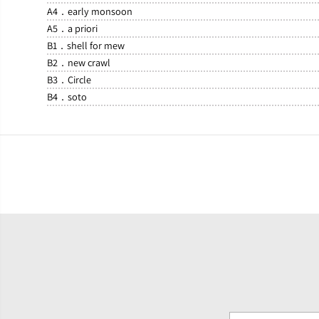
A4．early monsoon
A5．a priori
B1．shell for mew
B2．new crawl
B3．Circle
B4．soto