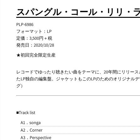
スパングル・コール・リリ・ライン『
PLP-6986
フォーマット：LP
定価：3,500円＋税
発売日：2020/10/28
★初回完全限定生産
レコードでゆったり聴きたい曲をテーマに、20年間にリリー
たLP独自の編集盤。ジャケットもこのLPのためのオリジナル
グ）
■Track list
A1．songa
A2．Corner
A3．Perspective