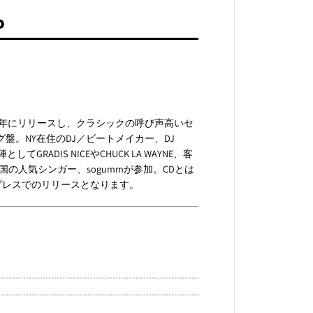
2
L
P
P
18年にリリースし、クラシックの呼び声高いセ
ログ盤。NY在住のDJ／ビートメイカー、DJ
RADIS NICEやCHUCK LA WAYNE、客
には韓国の人気シンガー、sogummが参加。CDとは
プレスでのリリースとなります。