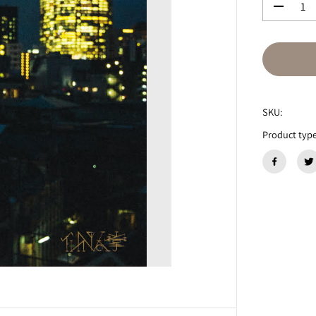
数
量
を
減
ら
す
仙
人
SKU:
掌
『
Product type
B
O
Y
M
E
E
T
S
W
O
R
L
D
』