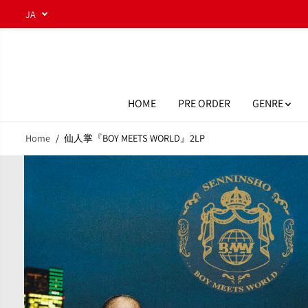
コンテンツにスキ
JA
ップ
HOME
PRE ORDER
GENRE
Home
仙人掌『BOY MEETS WORLD』2LP
商品情報へスキッ
プ