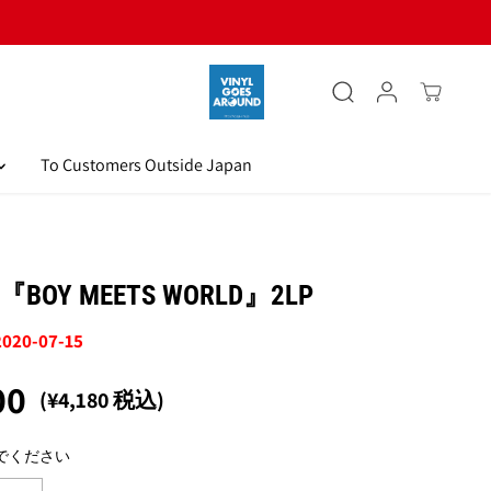
To Customers Outside Japan
BOY MEETS WORLD』2LP
2020-07-15
00
(¥4,180 税込)
でください