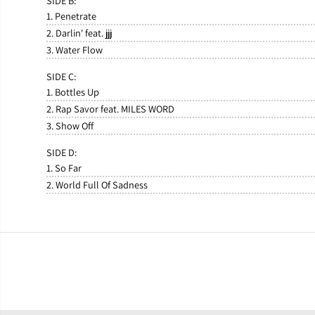
SIDE B:
1. Penetrate
2. Darlin' feat. jjj
3. Water Flow
SIDE C:
1. Bottles Up
2. Rap Savor feat. MILES WORD
3. Show Off
SIDE D:
1. So Far
2. World Full Of Sadness