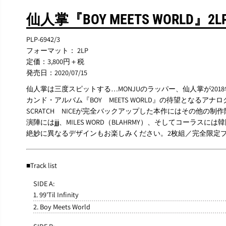
仙人掌『BOY MEETS WORLD』2L
PLP-6942/3
フォーマット： 2LP
定価：3,800円＋税
発売日：2020/07/15
仙人掌は三度スピットする…MONJUのラッパー、仙人掌が20
カンド・アルバム『BOY MEETS WORLD』の待望となるアナ
SCRATCH NICEが完全バックアップした本作にはその他の制作陣としてG
演陣にはjjj、MILES WORD（BLAHRMY）、そしてコーラス
絶妙に異なるデザインもお楽しみください。2枚組／完全限定
■Track list
SIDE A:
1. 99'Til Infinity
2. Boy Meets World