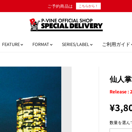
ご予約商品は
こちらから！
FEATURE
FORMAT
SERIES/LABEL
ご利用ガイド
仙人掌『
Release : 
¥3,8
通
完
常
売
数量を選ん
価
格