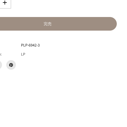
数
量
を
増
完売
や
す
仙
人
PLP-6942-3
掌
『
:
LP
B
O
Y
M
E
E
T
S
W
O
R
L
D
』