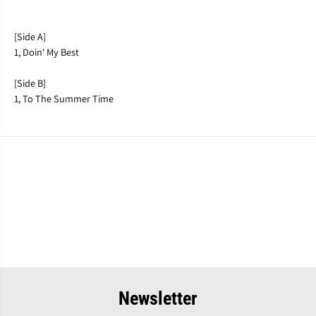
n
n
c
c
h
h
[Side A]
1, Doin' My Best
[Side B]
1, To The Summer Time
Newsletter