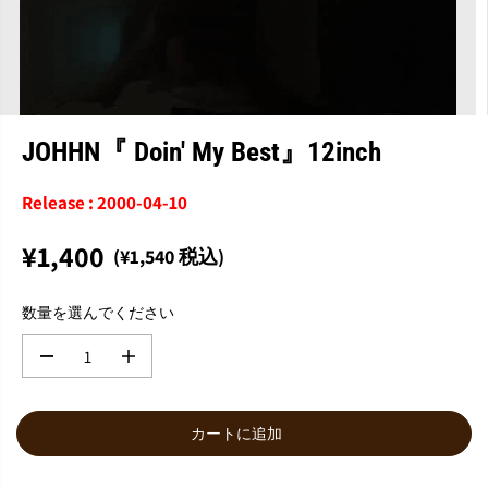
JOHHN『 Doin' My Best』12inch
Release : 2000-04-10
¥1,400
(¥1,540 税込)
通
常
数量を選んでください
価
格
数
数
量
量
を
を
減
増
カートに追加
ら
や
す
す