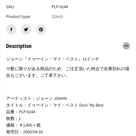
J
J
O
O
SKU:
PLP-6144
H
H
Product type:
12inch
H
H
N
N
『
『
D
D
o
o
i
i
Description
n
n
&
&
ジョーン『ドゥーイン・マイ・ベスト』12インチ
#
#
3
3
※数に限りがある商品のため、ご注文頂いた時点で在庫切れの場
9
9
合もございます。ご了承下さい。
;
;
M
M
y
y
B
B
アーティスト：ジョーン JOHHN
e
e
s
s
タイトル：ドゥーイン・マイ・ベスト Doin' My Best
t
t
品番：PLP-6144
』
』
枚数：1
1
1
価格：￥1,400＋税
2
2
発売日：2000/04/10
i
i