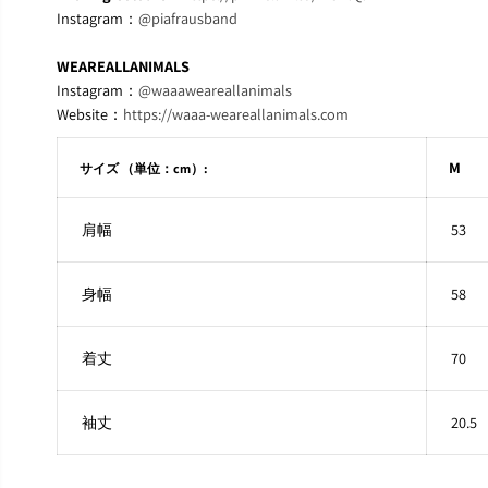
Instagram：
@piafrausband
WEAREALLANIMALS
Instagram：
@waaaweareallanimals
Website：
https://waaa-weareallanimals.com
M
サイズ （単位：cm）:
肩幅
53
身幅
58
着丈
70
袖丈
20.5