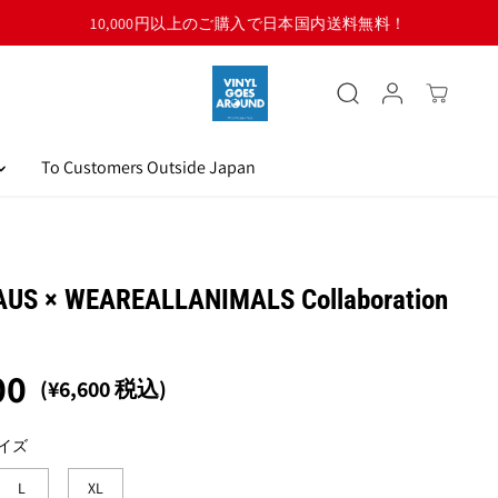
To Customers Outside Japan
AUS × WEAREALLANIMALS Collaboration
00
(¥6,600 税込)
イズ
L
XL