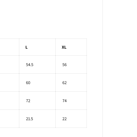
S
h
i
r
t
L
XL
54.5
56
60
62
72
74
21.5
22