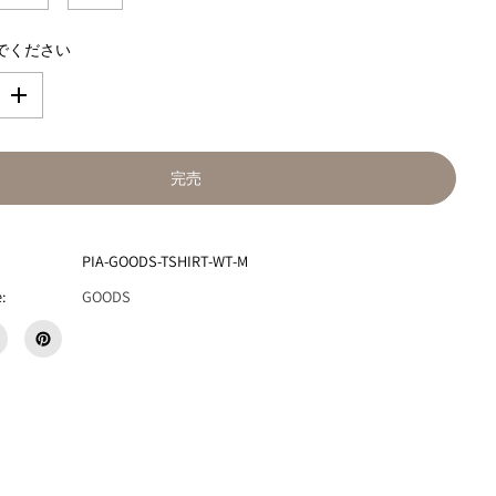
でください
数
量
を
増
完売
や
す
P
I
PIA-GOODS-TSHIRT-WT-M
A
F
:
GOODS
R
A
U
S
×
W
E
A
R
E