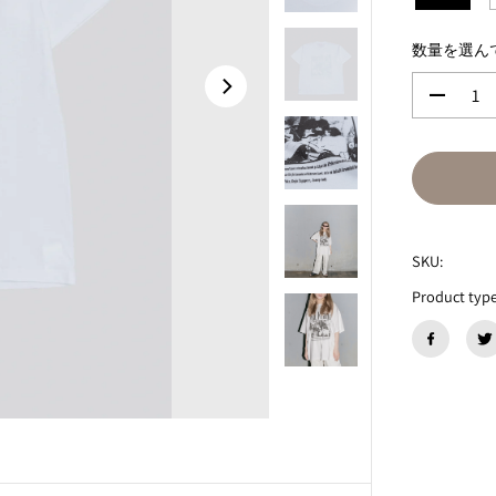
数量を選ん
数
量
を
減
ら
す
P
I
SKU:
A
F
Product type
R
A
U
S
×
W
E
A
R
E