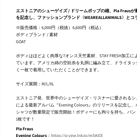
エストニアのシューゲイズ / ドリームポップの雄、Pia Frausが最新
を記念し、ファッションブランド〈WEAREALLANIMALS〉
※販売価格：6,000円（税抜）6,600円（税込）
ボディブランド / 素材
GOAT
ボディはほどよく肉厚な7オンス天竺素材、STAY FRESH加
ています。アメリカ綿の空紡糸を丸胴に編み立て、ドライタッ
く一枚で着用していただくことができます。
サイズ展開：M/L/XL
エストニア発、世界中のシューゲイズ・リスナーに愛されるシューゲイ
による最新アルバム『Evening Colours』のリリースを記
シャツが数量限定で販売開始！ボディーにも拘りを持ち、バン
1枚です！
Pia Fraus
Evening Colours
：
https://p-vine.lnk.to/mSKlQl