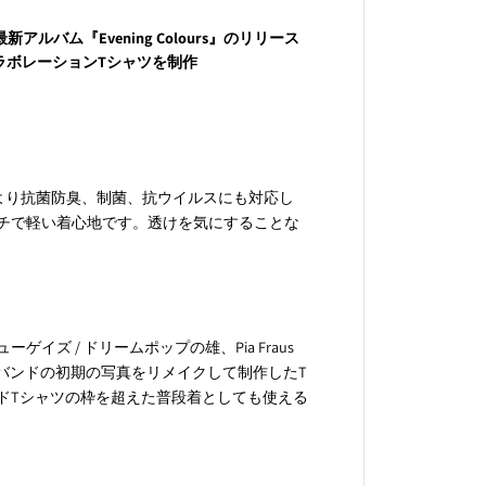
A
L
アルバム『Evening Colours』のリリース
L
とコラボレーションTシャツを制作
A
N
I
M
A
L
S
工により抗菌防臭、制菌、抗ウイルスにも対応し
C
チで軽い着心地です。透けを気にすることな
o
l
l
a
b
o
r
ズ / ドリームポップの雄、Pia Fraus
a
念し、バンドの初期の写真をリメイクして制作したT
t
ドTシャツの枠を超えた普段着としても使える
i
o
n
T
-