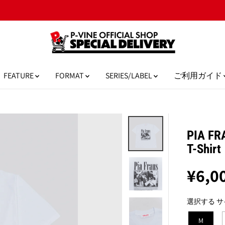
10,000円以上のご購入で日本国内送料無料！
FEATURE
FORMAT
SERIES/LABEL
ご利用ガイド
PIA FR
T-Shirt
¥6,0
通
完
常
売
選択する サ
価
格
M