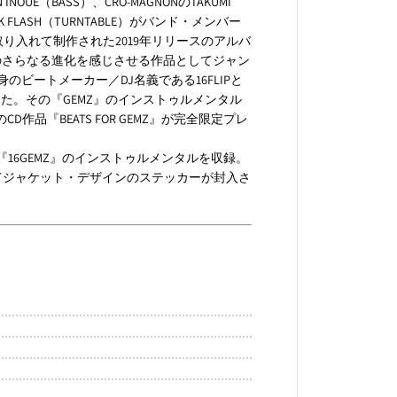
INOUE（BASS）、CRO-MAGNONのTAKUMI
R)、DJ K FLASH（TURNTABLE）がバンド・メンバー
取り入れて制作された2019年リリースのアルバ
GIのさらなる進化を感じさせる作品としてジャン
のビートメーカー／DJ名義である16FLIPと
った。その『GEMZ』のインストゥルメンタル
作品『BEATS FOR GEMZ』が完全限定プレ
2に『16GEMZ』のインストゥルメンタルを収録。
特典としてジャケット・デザインのステッカーが封入さ