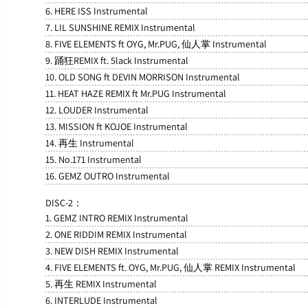
6. HERE ISS Instrumental
7. LIL SUNSHINE REMIX Instrumental
8. FIVE ELEMENTS ft OYG, Mr.PUG, 仙人掌 Instrumental
9. 踊狂REMIX ft. 5lack Instrumental
10. OLD SONG ft DEVIN MORRISON Instrumental
11. HEAT HAZE REMIX ft Mr.PUG Instrumental
12. LOUDER Instrumental
13. MISSION ft KOJOE Instrumental
14. 再生 Instrumental
15. No.171 Instrumental
16. GEMZ OUTRO Instrumental
DISC-2：
1. GEMZ INTRO REMIX Instrumental
2. ONE RIDDIM REMIX Instrumental
3. NEW DISH REMIX Instrumental
4. FIVE ELEMENTS ft. OYG, Mr.PUG, 仙人掌 REMIX Instrumental
5. 再生 REMIX Instrumental
6. INTERLUDE Instrumental