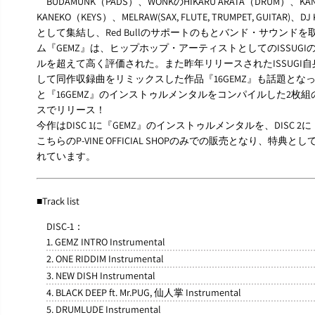
BUDAMUNK（PADS）、WONKのHIKARU ARATA（DRUM）、KAN 
KANEKO（KEYS）、MELRAW(SAX, FLUTE, TRUMPET, GUITA
として集結し、Red Bullのサポートのもとバンド・サウンドを
ム『GEMZ』は、ヒップホップ・アーティストとしてのISSU
ルを超えて高く評価された。また昨年リリースされたISSUGI自身
して同作収録曲をリミックスした作品『16GEMZ』も話題とな
と『16GEMZ』のインストゥルメンタルをコンパイルした2枚組のCD
スでリリース！
今作はDISC 1に『GEMZ』のインストゥルメンタルを、DISC 
こちらのP-VINE OFFICIAL SHOPのみでの販売となり、
れています。
■Track list
DISC-1：
1. GEMZ INTRO Instrumental
2. ONE RIDDIM Instrumental
3. NEW DISH Instrumental
4. BLACK DEEP ft. Mr.PUG, 仙人掌 Instrumental
5. DRUMLUDE Instrumental