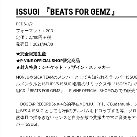
ISSUGI 『BEATS FOR GEMZ』
PCDS-1/2
フォーマット：2CD
定価：2,700円＋税
発売日：2021/04/08
★完全限定生産
★P-VINE OFFICIAL SHOP限定商品
★封入特典：ジャケット・デザイン・ステッカー
MONJUやSICK TEAMのメンバーとしても知られるラッパーISS
ルメンタルと16FLIP VS ISSUGI名義のリミックス作『16G
組CD『BEATS FOR GEMZ』！P-VINE OFFICIAL SHOPのみ
DOGEAR RECORDSの中心的存在MONJU、そしてBudamunk、
はBES & ISSUGIとしても2作のアルバムをドロップする等
然体且つ揺るぎないセンスと自身が放つ共振力で常に音楽をア
パーISSUGI。