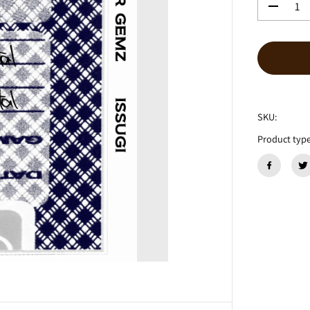
数
量
を
減
ら
す
I
S
S
SKU:
U
Product type
G
I
『
B
E
A
T
S
F
O
R
G
E
M