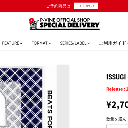
10,000円以上のご購入で
FEATURE
FORMAT
SERIES/LABEL
ご利用ガイド
ISSUG
Release : 
¥2,7
通
常
数量を選ん
価
格