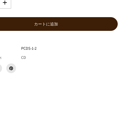
数
量
を
増
カートに追加
や
す
I
S
S
PCDS-1-2
U
:
CD
G
I
『
B
E
A
T
S
F
O
R
G
E
M