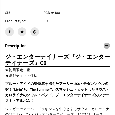
す
す
T
T
H
H
SKU:
PCD-94188
E
E
Product type:
CD
E
E
N
N
T
T
E
E
R
R
T
T
Description
A
A
I
I
ジ・エンターテイナーズ『ジ・エンター
N
N
テイナーズ』CD
E
E
R
R
★初回限定生産
S
S
★紙ジャケット仕様
『
『
T
T
ブルー・アイドの爽快感を携えたアーリー'80s・モダンソウル名
H
H
盤！“Livin' For The Summer”がスマッシュ・ヒットしたサウス・
E
E
カロライナのソウル・バンド、ジ・エンターテイナーズのファー
E
E
N
N
スト・アルバム！
T
T
シンガーのアール・ドゥキンスを中心とするサウス・カロライナ
E
E
R
R
のソウル・バンド ジ・エンターテイナーズ。80年にリリースし