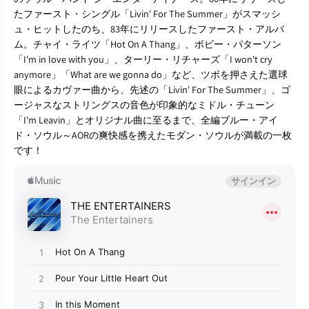
T
T
たファースト・シングル「Livin' For The Summer」がスマッシ
A
A
ュ・ヒットしたのち、83年にリリースしたファースト・アルバ
I
I
ム。チャイ・ライツ「Hot On A Thang」、ボビー・パターソン
N
N
E
E
「I'm in love with you」、ターリー・リチャーズ「I won't cry
R
R
anymore」「What are we gonna do」など、ツボを押さえた選球
S
S
眼によるカヴァー曲から、先述の「Livin' For The Summer」、ゴ
』
』
ージャスなストリングスの音色が印象的なミドル・チューン
C
C
「I'm Leavin」とオリジナル曲に至るまで、全編ブルー・アイ
D
D
ド・ソウル～AORの爽快感を携えたモダン・ソウルが満載の一枚
です！