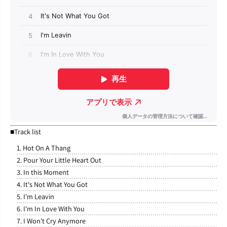
■Track list
1. Hot On A Thang
2. Pour Your Little Heart Out
3. In this Moment
4. It's Not What You Got
5. I'm Leavin
6. I'm In Love With You
7. I Won't Cry Anymore