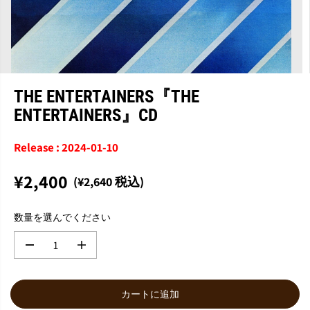
THE ENTERTAINERS『THE
ENTERTAINERS』CD
Release : 2024-01-10
¥2,400
(¥2,640 税込)
通
常
数量を選んでください
価
格
数
数
量
量
を
を
減
増
カートに追加
ら
や