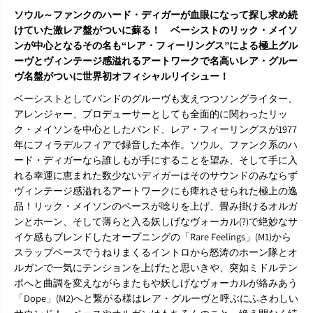
G
G
ソウル～ファンクのハード・ディガーが血眼になって探し求め続
S
S
『
『
けていた激レア盤がついに蘇る！ ベーシストのリック・メイソ
T
T
ンが中心となるその名も“レア・フィーリングス”による極上グル
h
h
ーヴとヴィンテージ感溢れるアートワークで名高いレア・グルー
e
e
ヴ名盤がついに世界初オフィシャルリイシュー！
I
I
n
n
ベーシストとしてバンドのグルーヴも支えつつソングライター、
n
n
アレンジャー、プロデューサーとしても全面的に関わったリッ
e
e
r
r
ク・メイソンを中心としたバンド、レア・フィーリングスが1977
D
D
年にフィラデルフィアで録音した本作。ソウル、ファンク系のハ
i
i
ード・ディガーなら誰しもが手にすることを望み、そして手に入
m
m
れる幸運に恵まれた数少ないディガーはそのサウンドのみならず
e
e
ヴィンテージ感溢れるアートワークにも痺れさせられた極上の逸
n
n
s
s
品！リック・メイソンのベースが唸りを上げ、畳み掛けるオルガ
i
i
ンとホーン、そして薄らと入る妖しげなヴォーカル(?)で絶妙なサ
o
o
イケ感もブレンドしたオープニングの「Rare Feelings」(M1)から
n
n
スラップベースでうねりまくるイントロから怒涛のホーン隊とオ
s
s
O
O
ルガンで一気にテンションを上げたと思いきや、突如ミドルテン
f
f
ポへと曲調を変えながらまたもや妖しげなヴォーカルが絡みあう
R
R
「Dope」(M2)へと繋がる様はレア・グルーヴと呼ぶにふさわしい
i
i