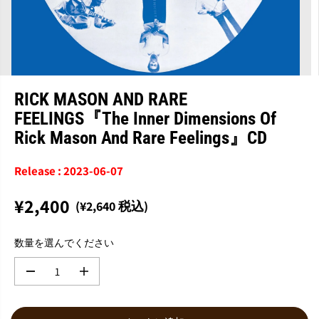
RICK MASON AND RARE
FEELINGS『The Inner Dimensions Of
Rick Mason And Rare Feelings』CD
Release : 2023-06-07
¥2,400
(¥2,640 税込)
通
常
数量を選んでください
価
格
数
数
量
量
を
を
減
増