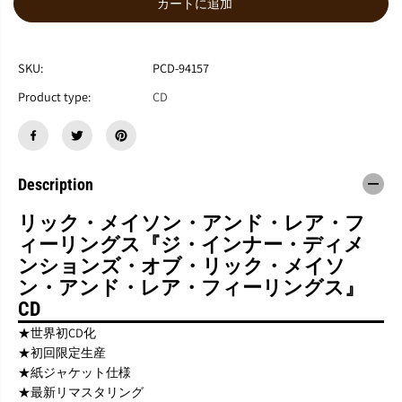
カートに追加
ら
や
す
す
R
R
I
I
SKU:
PCD-94157
C
C
Product type:
CD
K
K
M
M
A
A
S
S
O
O
N
N
Description
A
A
N
N
リック・メイソン・アンド・レア・フ
D
D
ィーリングス『ジ・インナー・ディメ
R
R
A
A
ンションズ・オブ・リック・メイソ
R
R
ン・アンド・レア・フィーリングス』
E
E
CD
F
F
E
E
★世界初CD化
E
E
★初回限定生産
L
L
★紙ジャケット仕様
I
I
N
N
★最新リマスタリング