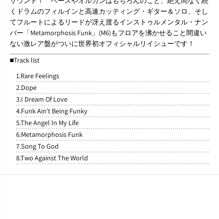
サウンド！ ベースやオルガンはもちろんのこと、絶え間なく続
c
c
くドラムのフィルインと高速カッティング・ギター＆ソロ、そし
k
k
M
M
てフルートによるリードが冴え渡るインストゥルメンタル・ナン
a
a
バー「Metamorphosis Funk」(M6)もフロアを沸かせること間違い
s
s
ない激レア盤がついに世界初オフィシャルリイシューです！
o
o
n
n
■Track list
A
A
n
n
1.Rare Feelings
d
d
2.Dope
R
R
3.I Dream Of Love
a
a
r
r
4.Funk Ain't Being Funky
e
e
5.The Angel In My Life
F
F
6.Metamorphosis Funk
e
e
e
e
7.Song To God
l
l
8.Two Against The World
i
i
n
n
g
g
s
s
』
』
C
C
D
D