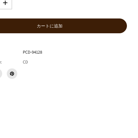
数
量
を
増
カートに追加
や
す
グ
ソ
PCD-94128
ク
ム
:
CD
ズ
『
陽
気
な
休
日
』
C
D