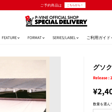
10,000円以上のご購入で日本国内送料無料！
FEATURE
FORMAT
SERIES/LABEL
ご利用ガイド
グソク
Release : 
¥2,4
通
常
数量を選ん
価
格