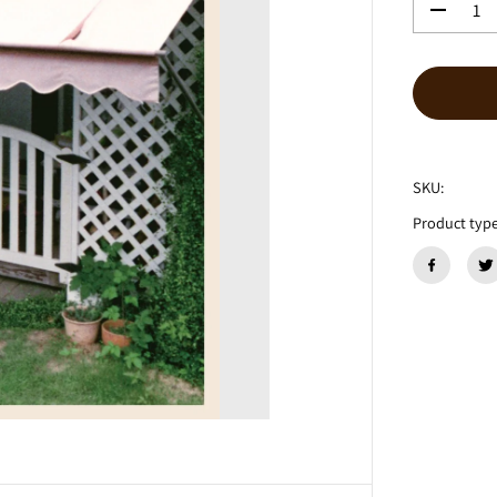
数
量
を
減
ら
す
グ
ソ
SKU:
ク
ム
Product type
ズ
『
陽
気
な
休
日
』
C
D