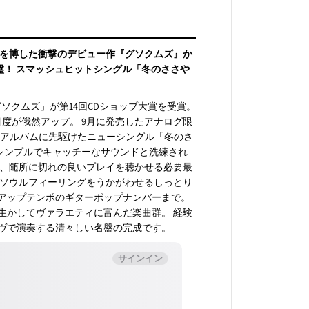
評を博した衝撃のデビュー作『グソクムズ』か
盤！ スマッシュヒットシングル「冬のささや
グソクムズ」が第14回CDショップ大賞を受賞。
るなど注目度が俄然アップ。 9月に発売したアナログ限
ドアルバムに先駆けたニューシングル「冬のさ
シンプルでキャッチーなサウンドと洗練され
弁、随所に切れの良いプレイを聴かせる必要最
 ソウルフィーリングをうかがわせるしっとり
アップテンポのギターポップナンバーまで。
生かしてヴァラエティに富んだ楽曲群。 経験
ヴで演奏する清々しい名盤の完成です。