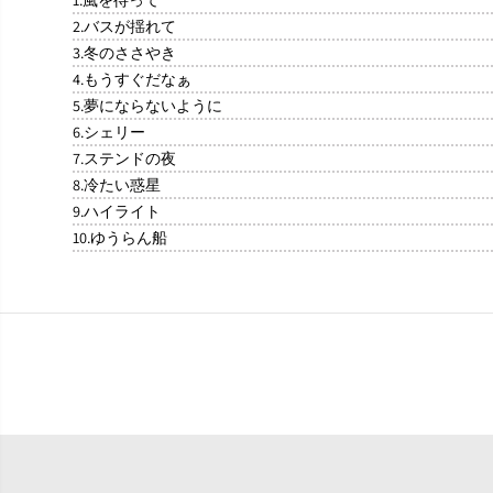
2.バスが揺れて
3.冬のささやき
4.もうすぐだなぁ
5.夢にならないように
6.シェリー
7.ステンドの夜
8.冷たい惑星
9.ハイライト
10.ゆうらん船