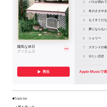
■Track list
1.風を待って