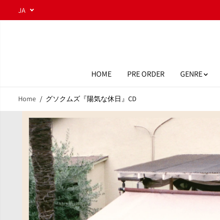
コンテンツにスキ
JA
ップ
HOME
PRE ORDER
GENRE
Home
グソクムズ『陽気な休日』CD
商品情報へスキッ
プ