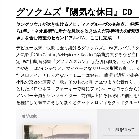
グソクムズ『陽気な休日』CD
ヤングソウルが吹き抜けるメロディとグルーヴの交差点。 好
ら1年。 “ネオ風街”に新たな息吹を吹き込んだ期待特大の必聴
き」を含む待望のセカンドアルバム、ここに完成！！
デビュー以来、快調に走り続けるグソクムズ。 1stアルバム「
人気歌手20th CenturyやNegicco・Kaedeに楽曲提供す
定LPの初期音源集『グソクムズカン』も売切れ御免。 セカン
さやき」は7インチでと、マイペースなリリース形態も良し。 
たメロディ、そして粋なハーモニーは健在。 簡潔で適切で雄
小限の楽器の演奏で「歌」そのものが引き立つような音作り。
としたメロウネス、フォーキーで時にファンキーなロックから
メンバー全員がソングライター、前作以上にそれぞれの個性を
を糧にして誠実にそして淡々とグッドメロディをグッドグルー