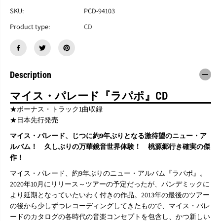
M
M
I
I
SKU:
PCD-94103
C
C
Product type:
CD
E
E
P
P
A
A
R
R
A
A
D
D
Description
E
E
『
『
マイス・パレード『ラパポ』CD
L
L
a
a
★ボーナス・トラック1曲収録
p
p
★日本先行発売
a
a
p
p
マイス・パレード、じつに約9年ぶりとなる激待望のニュー・ア
o
o
ルバム！ 久しぶりの万華鏡音世界体験！ 桃源郷行き確実の傑
』
』
作！
C
C
D
D
マイス・パレード、約9年ぶりのニュー・アルバム『ラパポ』。
2020年10月にリリース～ツアーの予定だったが、パンデミックに
より延期となっていたいわく付きの作品。2013年の最後のツアー
の後から少しずつレコーディングしてきたもので、マイス・パレ
ードのカタログの各時代の音楽コンセプトを包含し、かつ新しい