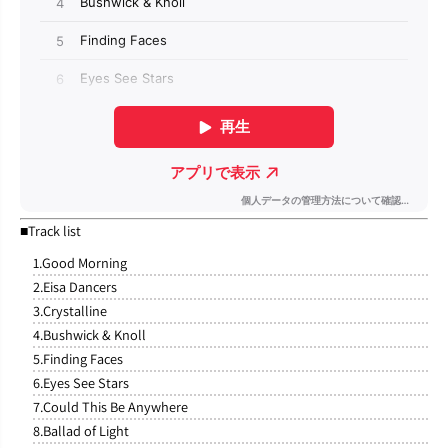
■Track list
1.Good Morning
2.Eisa Dancers
3.Crystalline
4.Bushwick & Knoll
5.Finding Faces
6.Eyes See Stars
7.Could This Be Anywhere
8.Ballad of Light