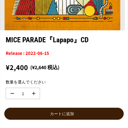
MICE PARADE『Lapapo』CD
Release : 2022-06-15
¥2,400
(¥2,640 税込)
通
常
数量を選んでください
価
格
数
数
量
量
を
を
減
増
カートに追加
ら
や
す
す