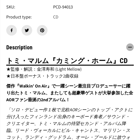
T
T
O
O
SKU:
PCD-94013
M
M
Product type:
CD
I
I
M
M
A
A
L
L
M
M
『
『
Description
C
C
o
o
トミ・マルム『カミング・ホーム』CD
m
m
i
i
★監修・解説：金澤寿和 (Light Mellow)
n
n
★日本盤ボーナス・トラック2曲収録
g
g
H
H
傑作『Walkin’ On Air』で一躍シーン最注目プロデューサーに躍
o
o
り出たトミ・マルム、またしても超豪華ゲストが大挙参加した全
m
m
AORファン垂涎の2ndアルバム！
e
e
』
』
「ソロ・デビュー作１枚で北欧AORシーンのトップ・アクトに
C
C
分け入ったフィンランド出身のキーボード奏者／サウンド・
D
D
クリエイター、トミ・マルムの待望セカンド・アルバム降
臨。リード・ヴォーカルにビル・キャントス、マリリン・ス
コット、ランディ・グッドラム、オーレ・ブールドに故ウォ