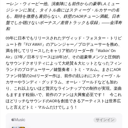
ーレン・ウィービー他。演奏陣にも前作からの豪華L.A.ミュー
ジシャンに加え、タイトル曲にはスティーヴ・ルカサーの名
も。期待を微塵も裏切らない、鉄壁のAORチューン満載。日本
盤でしか聴けないボーナス／差替トラックも収録」――金澤寿
和
09年に日本でもリリースされたデヴィッド・フォスター・トリビ
ュート作『FLY AWAY』のアレンジャー／プロデューサーを務め、
満を持してリリースしたキャリア初のリーダー作『Walkin’ On
Air』(17年／日本リリースは18年)が、その超豪華メンツと圧倒的
なサウンドクオリティによって大絶賛＆大ヒットとなったフィン
ランドのプロデューサー／鍵盤奏者：トミ・マルム。まさにAOR
ファン待望の2ndリーダー作は、前作の顔ぶれにスティーヴ・ル
カサーやランディ・グッドラム、オーレ・ブールドなども加わ
り、これ以上ないほど贅沢なラインナップでの制作が実現。楽曲
もますます粒揃いで、前作のファンは大興奮必至です！ 今これ
ほどリッチなサウンドのAORを創造できるアーティストは世界広
しと言えどトミ・マルムだけでしょう！