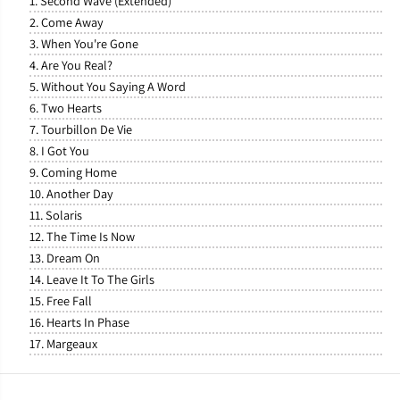
1. Second Wave (Extended)
2. Come Away
3. When You're Gone
4. Are You Real?
5. Without You Saying A Word
6. Two Hearts
7. Tourbillon De Vie
8. I Got You
9. Coming Home
10. Another Day
11. Solaris
12. The Time Is Now
13. Dream On
14. Leave It To The Girls
15. Free Fall
16. Hearts In Phase
17. Margeaux