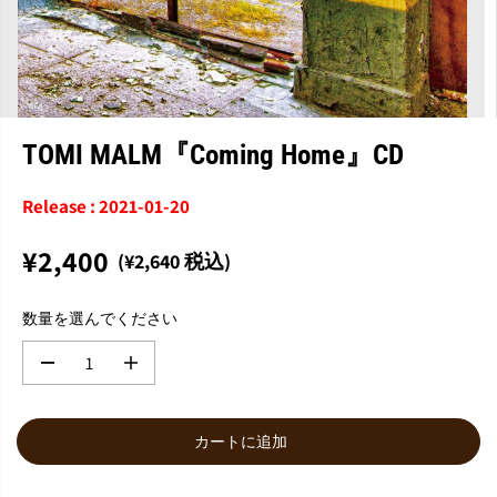
TOMI MALM『Coming Home』CD
Release : 2021-01-20
¥2,400
(¥2,640 税込)
通
常
数量を選んでください
価
格
数
数
量
量
を
を
減
増
カートに追加
ら
や
す
す