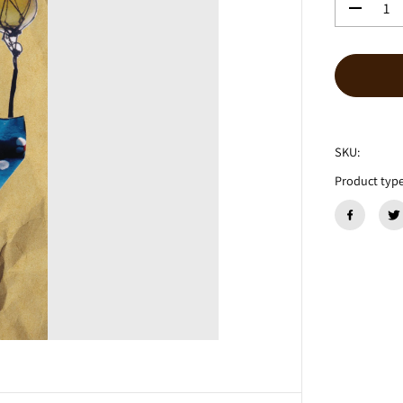
数
量
を
減
ら
す
井
上
SKU:
園
子
Product type
『
た
の
し
い
く
じ
び
き
』