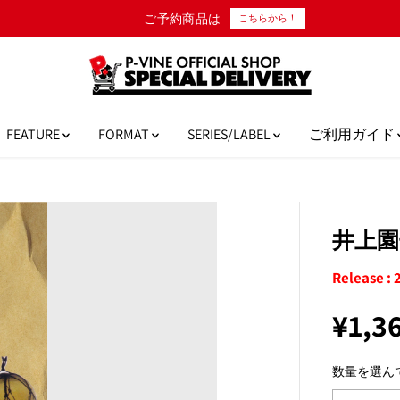
FEATURE
FORMAT
SERIES/LABEL
ご利用ガイド
井上
Release :
¥1,3
通
常
数量を選ん
価
格