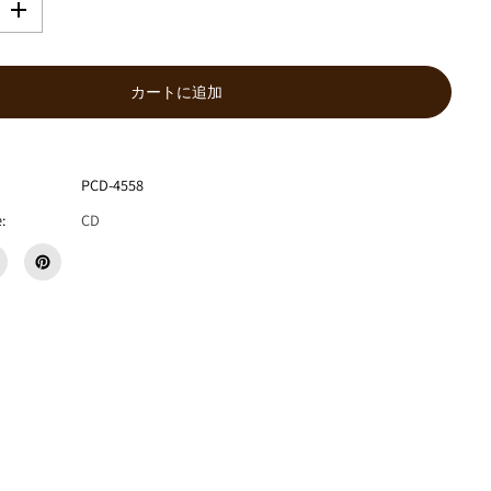
数
量
を
増
カートに追加
や
す
井
上
PCD-4558
園
子
:
CD
『
た
の
し
い
く
じ
び
き
』