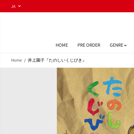
コンテンツにスキ
JA
商品は
こちらから！
ップ
HOME
PRE ORDER
GENRE
Home
井上園子『たのしいくじびき』
商品情報へスキッ
プ