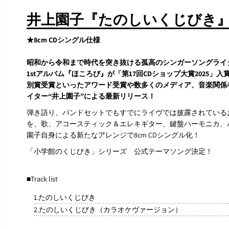
井上園子『たのしいくじびき』
★8cm CDシングル仕様
昭和から令和まで時代を突き抜ける孤高のシンガーソングライ
1stアルバム『ほころび』が「第17回CDショップ大賞2025」入賞、「APPLE
別賞受賞といったアワード受賞や数多くのメディア、音楽関係
イター“井上園子”による最新リリース！
弾き語り、バンドセットでもすでにライヴでは披露されている
を、歌、アコースティック＆エレキギター、鍵盤ハーモニカ、
園子自身による新たなアレンジで8cm CDシングル化！
「小学館のくじびき」シリーズ 公式テーマソング決定！
■Track list
1.たのしいくじびき
2.たのしいくじびき（カラオケヴァージョン）