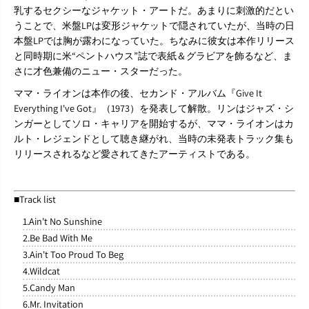
乳するセクシーなジャケット・アートだ。あまりに刺激的だとい
うことで、米盤LPは変形ジャケットで隠されていたが、当時の日
本盤LPでは胸が露わになっていた。ちなみに彼女は本作リリース
と同時期に米“ペントハウス”誌で表紙＆グラビアを飾るなど、ま
さに才色兼備のニュー・スターだった。
ママ・ライオンは本作の後、セカンド・アルバム『Give It
Everything I've Got』（1973）を発表して解散。リンはジャズ・シ
ンガーとしてソロ・キャリアを開始するが、ママ・ライオンはカ
ルト・レジェンドとして聴き継がれ、当時の未発表トラック集も
リリースされるなど愛されてきたアーティストである。
■Track list
1.Ain't No Sunshine
2.Be Bad With Me
3.Ain't Too Proud To Beg
4.Wildcat
5.Candy Man
6.Mr. Invitation