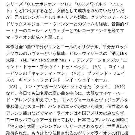
』
』
シリーズ『0011ナポレオン・ソロ』『0088／ワイルド・ウエス
C
C
ト』などに出演するなど、女優として成功を収めていたリンだ
D
D
が、元々はシンガーとしてキャリアを始動。クラブでジミ・ヘン
ドリックスやジョニー・ウィンターとのジャムも経験、音楽的パ
ートナーのニール・メリウェザーとのレコーディングを経てマ
マ・ライオン結成へと至った。
本作は全10曲中半分がリンとニールのオリジナル、半分がロック
／ソウルのカヴァーという構成。ビル・ウィザースの「消えゆく
太陽」（M1「Ain't No Sunshine」）、テンプテーションズの「エ
イント・トゥー・プラウド・トゥ・ベッグ」（M3）、ロイ・オ
ービソンの「キャンディ・マン」（M5）、ブラインド・フェイ
スの「キャント・ファインド・マイ・ウェイ・ホーム」
（M8）、リン・アンダーソンがヒットさせた「クライ」（M10）
など、今日でも知名度の高い曲を中心に、大胆なサイケ・ハー
ド・アレンジを加えている。リンのヴォーカルとヴィジュアルを
兼ね備えたスター性、バンドのエッジが効いた演奏、個性溢れる
アレンジ能力などでママ・ライオンは本国アメリカのみならず、
ヨーロッパでもツアーを行っており、日本でもアルバムと同時に
「消えゆく太陽」がシングル・リリースされるなど、世界進出が
期待された。もうひとつ注目されるのがリンがライオンの仔に授