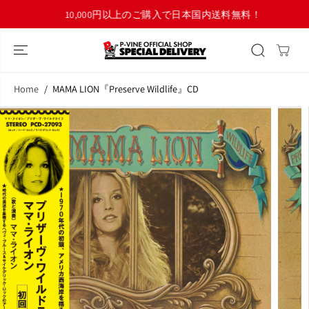
コンテンツにス
10,000円以上のご購入で日本国内送料無料！
キップ
Home
MAMA LION『Preserve Wildlife』CD
商品情報へスキ
ップ