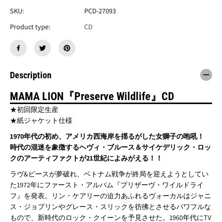
M
M
A
A
SKU:
PCD-27093
M
M
Product type:
CD
A
A
L
L
I
I
O
O
N
N
『
『
Description
P
P
r
r
MAMA LION『Preserve Wildlife』CD
e
e
s
s
★初回限定生産
e
e
★紙ジャケット仕様
r
r
v
v
1970年代の初め、アメリカ西海岸を揺るがした女獅子の咆吼！
e
e
時代の混迷を象徴するヘヴィ・ブルース＆サイケデリック・ロッ
W
W
クのアーティファクトが21世紀によみがえる！！
i
i
l
l
ラヴ&ピースが夢破れ、ベトナム戦争が終局を迎えようとしてい
d
d
た1972年にファースト・アルバム『プリザーヴ・ワイルドライ
l
l
フ』を発表。リン・ケアリーの迫力あふれるヴォーカルはジャニ
i
i
f
f
ス・ジョプリンやグレース・スリックを彷彿とさせるパワフルな
e
e
もので、新時代のロック・クイーンを予見させた。1960年代にTV