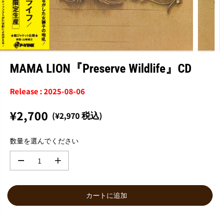
MAMA LION『Preserve Wildlife』CD
Release : 2025-08-06
¥2,700
(¥2,970 税込)
通
常
数量を選んでください
価
格
数
数
量
量
を
を
減
増
カートに追加
ら
や
す
す