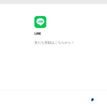
LINE
友だち登録はこちらから！
¥2,700
(¥2,970 税込)
カートに追加
通
常