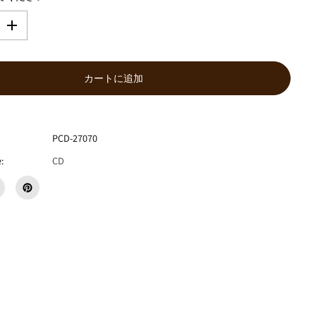
数
量
を
増
カートに追加
や
す
P
E
T
PCD-27070
E
:
CD
F
I
N
E
『
O
n
A
D
a
y
O
f