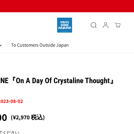
To Customers Outside Japan
INE『On A Day Of Crystaline Thought』
 2023-08-02
00
(¥2,970 税込)
でください