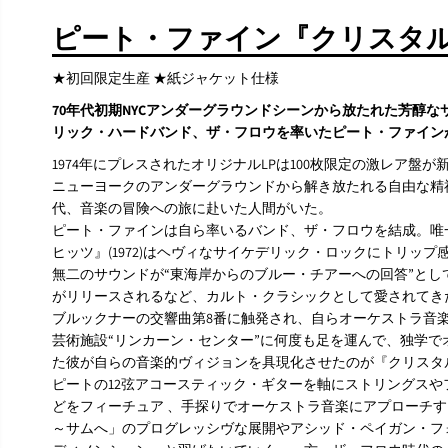
ピート・ファイン『クリスタル
★初回限定生産 ★紙ジャケット仕様
70年代初期NYCアンダーグラウンドシーンから放たれた芳醇
リック・ハードバンド、ザ・フロウを率いたピート・ファイ
1974年にプレスされたオリジナルLPは100枚限定の激レア盤
ニューヨークのアンダーグラウンドから解き放たれる自由な精神
代、音楽の冒険への旅に赴いた人間がいた。
ピート・ファインは自ら率いるバンド、ザ・フロウを結成。唯
ヒッツ』(1972)はヘヴィなサイケデリック・ロックにトリッ
無二のサウンドが“東海岸からのブルー・チアーへの回答”として
がリリースされるなど、カルト・クラシックとして愛されてき
ブルックナーの交響曲第8番に触発され、自らオーケストラ音
芸術施設“リンカーン・センター”に何度も足を運んで、独学
た彼が自らの音楽的ヴィジョンを具現化させたのが『クリスタ
ピートの12弦アコースティック・ギターを軸にストリングス
どをフィーチュア 、手探りでオーケストラ音楽にアプローチ
～サムへ」のプログレッシヴな展開やアシッド・ペイガン・フ