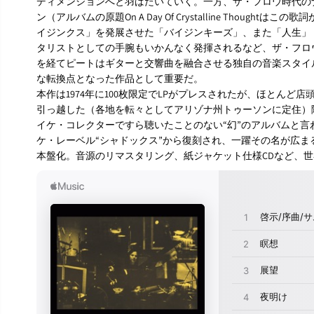
ディメンションへと羽ばたいていく。一方、ザ・フロウ時代の
ン（アルバムの原題On A Day Of Crystalline Thoug
イジンクス」を発展させた「バイジンキーズ」、また「人生」
タリストとしての手腕もいかんなく発揮されるなど、ザ・フロ
を経てピートはギターと交響曲を融合させる独自の音楽スタイ
な転換点となった作品として重要だ。
本作は1974年に100枚限定でLPがプレスされたが、ほとん
引っ越した（各地を転々としてアリゾナ州トゥーソンに定住）
イケ・コレクターですら聴いたことのない“幻”のアルバムと言わ
ケ・レーベル“シャドックス”から復刻され、一躍その名が広
本盤化。音源のリマスタリング、紙ジャケット仕様CDなど、