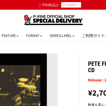
ご予約商品は
こちらから！
FEATURE
FORMAT
SERIES/LABEL
ご利用ガイド
PETE F
CD
Release :
¥2,7
通
常
数量を選ん
価