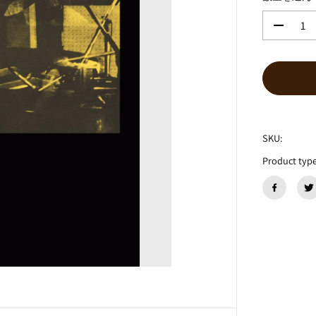
格
数
量
を
減
ら
す
P
E
T
SKU:
E
Product type
F
I
N
E
『
O
n
A
D
a
y
O
f