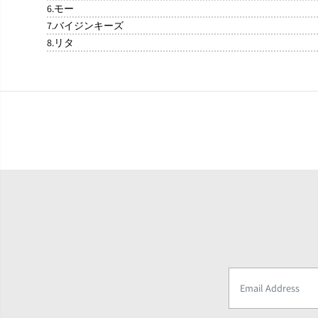
6.モー
7.バイジンキーズ
8.リタ