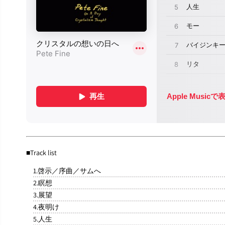
■Track list
1.啓示／序曲／サムへ
2.瞑想
3.展望
4.夜明け
5.人生