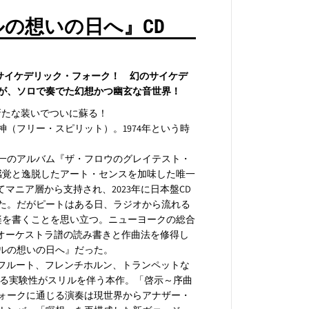
C
の想いの日へ』CD
r
y
s
t
a
なサイケデリック・フォーク！ 幻のサイケデ
l
ンが、ソロで奏でた幻想かつ幽玄な音世界！
i
n
が新たな装いでついに蘇る！
e
（フリー・スピリット）。1974年という時
T
h
一のアルバム『ザ・フロウのグレイテスト・
o
u
プ感覚と逸脱したアート・センスを加味した唯一
g
マニア層から支持され、2023年に日本盤CD
h
た。だがピートはある日、ラジオから流れる
t
楽を書くことを思い立つ。ニューヨークの総合
』
でオーケストラ譜の読み書きと作曲法を修得し
C
D
ルの想いの日へ』だった。
やフルート、フレンチホルン、トランペットな
する実験性がスリルを伴う本作。「啓示～序曲
ォークに通じる演奏は現世界からアナザー・