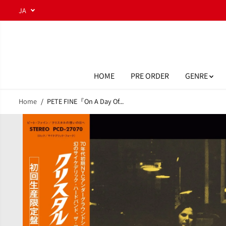
コンテンツにスキ
JA
ップ
HOME
PRE ORDER
GENRE
Home
PETE FINE『On A Day Of...
商品情報へスキッ
プ