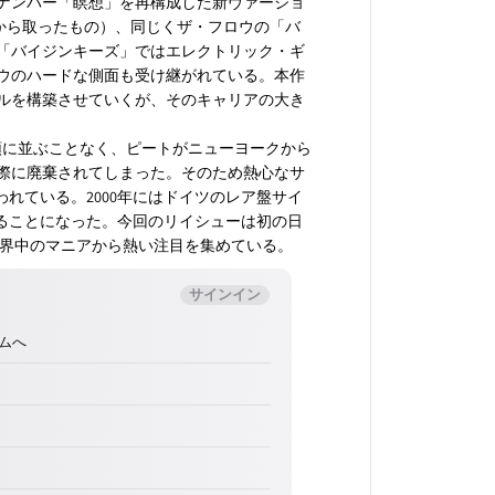
ナンバー「瞑想」を再構成した新ヴァージョ
htはこの歌詞から取ったもの）、同じくザ・フロウの「バ
「バイジンキーズ」ではエレクトリック・ギ
ウのハードな側面も受け継がれている。本作
ルを構築させていくが、そのキャリアの大き
ど店頭に並ぶことなく、ピートがニューヨークから
際に廃棄されてしまった。そのため熱心なサ
れている。2000年にはドイツのレア盤サイ
まることになった。今回のリイシューは初の日
世界中のマニアから熱い注目を集めている。