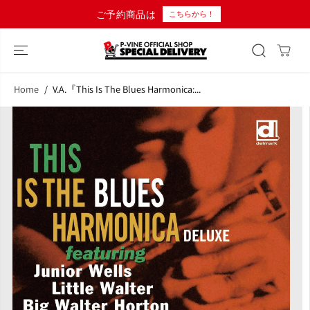
コンテンツにス
ご予約商品は
こちらから！
キップ
Home
V.A.『This Is The Blues Harmonica:...
商品情報へスキ
ップ