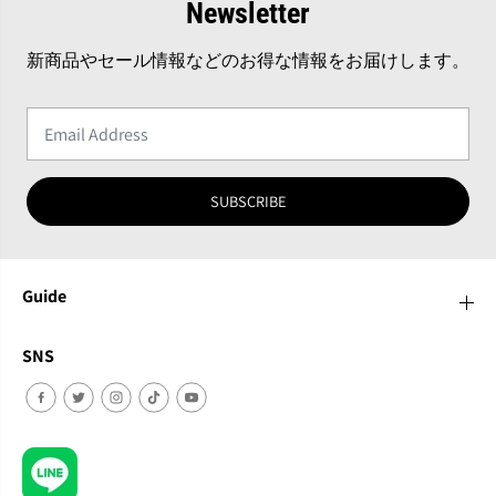
Newsletter
n
n
i
i
c
c
新商品やセール情報などのお得な情報をお届けします。
a
a
:
:
D
D
e
e
l
l
u
u
x
x
SUBSCRIBE
e
e
』
』
C
C
D
D
Guide
SNS