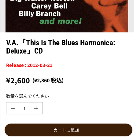
V.A.『This Is The Blues Harmonica:
Deluxe』CD
Release : 2012-03-21
¥2,600
(¥2,860 税込)
通
常
数量を選んでください
価
格
数
数
量
量
を
を
減
増
カートに追加
ら
や