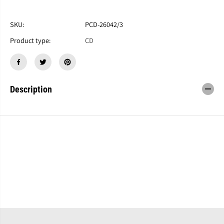
す
す
V
V
.
.
SKU:
PCD-26042/3
A
A
Product type:
CD
.
.
『
『
T
T
h
h
i
i
s
s
Description
I
I
s
s
T
T
h
h
e
e
B
B
l
l
u
u
e
e
s
s
H
H
a
a
r
r
m
m
o
o