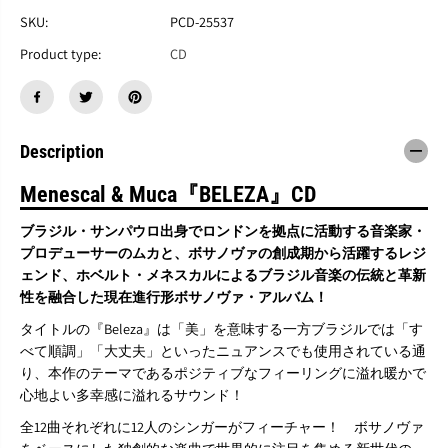
M
M
e
e
SKU:
PCD-25537
n
n
Product type:
CD
e
e
s
s
c
c
a
a
l
l
&
&
Description
a
a
m
m
Menescal & Muca『BELEZA』CD
p
p
;
;
ブラジル・サンパウロ出身でロンドンを拠点に活動する音楽家・
M
M
プロデューサーのムカと、ボサノヴァの創成期から活躍するレジ
u
u
c
c
ェンド、ホベルト・メネスカルによるブラジル音楽の伝統と革新
a
a
性を融合した現在進行形ボサノヴァ・アルバム！
『
『
B
B
タイトルの『Beleza』は「美」を意味する一方ブラジルでは「す
E
E
べて順調」「大丈夫」といったニュアンスでも使用されている通
L
L
り、本作のテーマであるポジティブなフィーリングに溢れ暖かで
E
E
心地よい多幸感に溢れるサウンド！
Z
Z
A
A
全12曲それぞれに12人のシンガーがフィーチャー！ ボサノヴァ
』
』