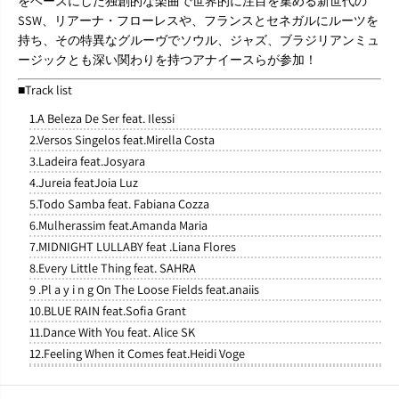
をベースにした独創的な楽曲で世界的に注目を集める新世代の
C
C
SSW、リアーナ・フローレスや、フランスとセネガルにルーツを
D
D
持ち、その特異なグルーヴでソウル、ジャズ、ブラジリアンミュ
ージックとも深い関わりを持つアナイースらが参加！
■Track list
1.A Beleza De Ser feat. Ilessi
2.Versos Singelos feat.Mirella Costa
3.Ladeira feat.Josyara
4.Jureia featJoia Luz
5.Todo Samba feat. Fabiana Cozza
6.Mulherassim feat.Amanda Maria
7.MIDNIGHT LULLABY feat .Liana Flores
8.Every Little Thing feat. SAHRA
9 .Pl a y i n g On The Loose Fields feat.anaiis
10.BLUE RAIN feat.Sofia Grant
11.Dance With You feat. Alice SK
12.Feeling When it Comes feat.Heidi Voge