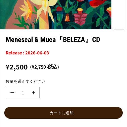
Menescal & Muca『BELEZA』CD
Release : 2026-06-03
¥2,500
(¥2,750 税込)
通
常
数量を選んでください
価
格
数
数
量
量
を
を
減
増
カートに追加
ら
や
す
す