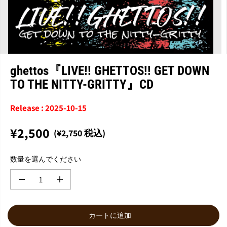
ghettos『LIVE!! GHETTOS!! GET DOWN
TO THE NITTY-GRITTY』CD
Release : 2025-10-15
¥2,500
(¥2,750 税込)
通
常
数量を選んでください
価
格
数
数
量
量
を
を
減
増
カートに追加
ら
や