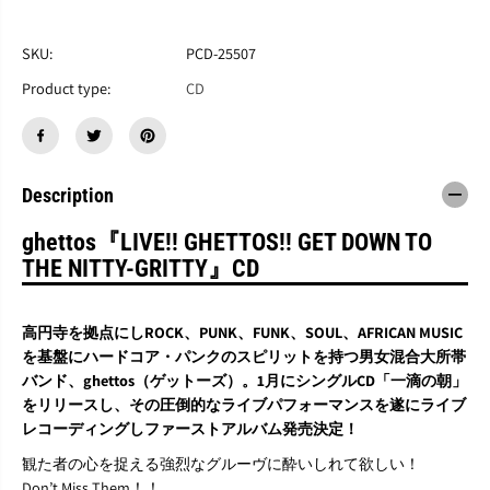
す
す
g
g
h
h
SKU:
PCD-25507
e
e
Product type:
CD
t
t
t
t
o
o
s
s
『
『
L
L
Description
I
I
V
V
ghettos『LIVE!! GHETTOS!! GET DOWN TO
E
E
THE NITTY-GRITTY』CD
!
!
!
!
G
G
H
H
高円寺を拠点にしROCK、PUNK、FUNK、SOUL、AFRICAN MUSIC
E
E
を基盤にハードコア・パンクのスピリットを持つ男女混合大所帯
T
T
バンド、ghettos（ゲットーズ）。1月にシングルCD「一滴の朝」
T
T
をリリースし、その圧倒的なライブパフォーマンスを遂にライブ
O
O
S
S
レコーディングしファーストアルバム発売決定！
!
!
観た者の心を捉える強烈なグルーヴに酔いしれて欲しい！
!
!
G
G
Don’t Miss Them！！