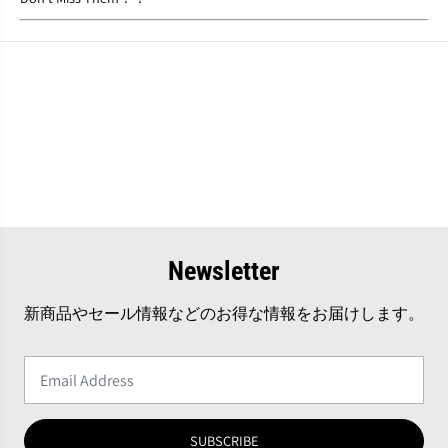
E
E
T
T
D
D
O
O
W
W
N
N
T
T
O
O
T
T
H
H
E
E
N
N
I
I
T
T
T
T
Newsletter
Y
Y
-
-
新商品やセール情報などのお得な情報をお届けします。
G
G
R
R
I
I
T
T
T
T
Y
Y
』
』
SUBSCRIBE
C
C