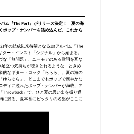
バム『The Port』がリリース決定！ 夏の海
くポップ・ナンバーを詰め込んだ、これから
1年の結成以来待望となる1stアルバム『The
るギター・インスト「シグナル」から始まる。
ヴな「無問題」、ユーモアのある歌詞を耳な
で浮足立つ気持ちが聴きとれるような「ときめ
象的なギター・ロック「ららら」、夏の海の
「ゆらゆら」、どこまでもポップで爽やかな
ロディに溢れたポップ・ナンバーが満載。ア
hrowback」で、ひと夏の思い出を振り返
胸に残る、夏本番にピッタリの名盤がここに