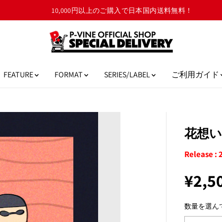
10,000円以上のご購入で日本国内送料無料！
FEATURE
FORMAT
SERIES/LABEL
ご利用ガイド
花想い『
Release : 
¥2,5
通
常
数量を選ん
価
格