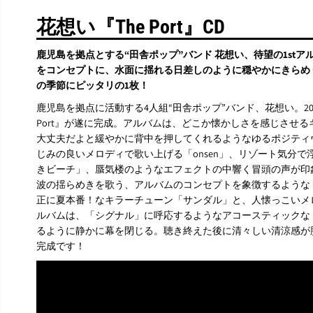
花想い『The Port』CD
鹿児島を拠点とする“田舎ポップ”バンド 花想い、待望の1stアル
をコンセプトに、水面に揺れる日差しのように穏やかにきらめ
の季節にピッタリの1枚！
鹿児島を拠点に活動する4人組“田舎ポップ”バンド、花想い。202
Port』が遂に完成。アルバムは、どこか懐かしさを感じさせ
大丈夫だよと緩やかに背中を押してくれるようなゆるポジティ
じみの良いメロディで歌い上げる「onsen」、リゾート気分
きビーチ」、蜃気楼のようなエフェクトの中響く冒頭の声が印
波の揺らめきを歌う、アルバムのコンセプトを象徴するような
正に夏本番！なキラーチューン「サンダル」と、人懐っこいメ
ルバムは、「シグナル」に呼応するようなアコースティックな「T
るように静かに幕を閉じる。聴き終えた後に清々しい清涼感が
完成です！