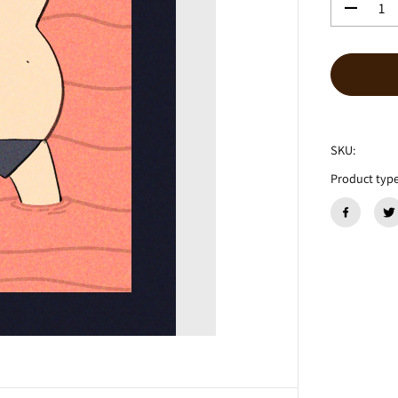
数
量
を
減
ら
す
花
想
SKU:
い
『
Product type
T
h
e
P
o
r
t
』
C
D