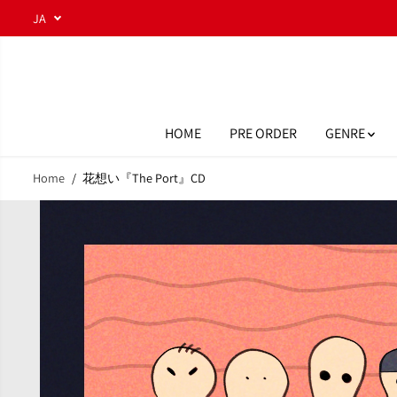
コンテンツにスキ
JA
ップ
HOME
PRE ORDER
GENRE
Home
花想い『The Port』CD
商品情報へスキッ
プ