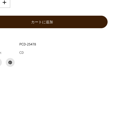
数
量
を
増
カートに追加
や
す
花
想
PCD-25478
い
『
:
CD
T
h
e
P
o
r
t
』
C
D