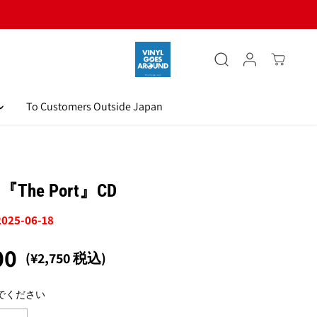
To Customers Outside Japan
The Port』CD
2025-06-18
00
(¥2,750 税込)
でください