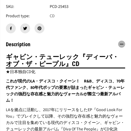
G
G
a
a
SKU:
PCD-25453
v
v
Product type:
CD
i
i
n
n
T
T
u
u
r
r
e
e
Description
k
k
『
『
ギャビン・テューレック『ディーバ・
D
D
オブ・ザ・ピープル』CD
i
i
v
v
★日本独自CD化
a
a
O
O
これが現代のLA・ディスコ・クイーン！ R&B、ディスコ、70年
f
f
代ファンク、80年代ポップの要素が詰まったギャビン・テューレ
T
T
ックの強烈な存在感と魅力的なヴォーカルが際立つ最新アルバ
h
h
ム！
e
e
P
P
LAを拠点に活動し、2017年にリリースをしたEP『Good Look For
e
e
You』でブレイクして以降、その強烈な存在感と魅力的なヴォー
o
o
p
p
カルで注目を集めている現代のディスコ・クイーン、ギャビン・
l
l
テューレックの最新アルバム『Diva Of The People』がCD化決