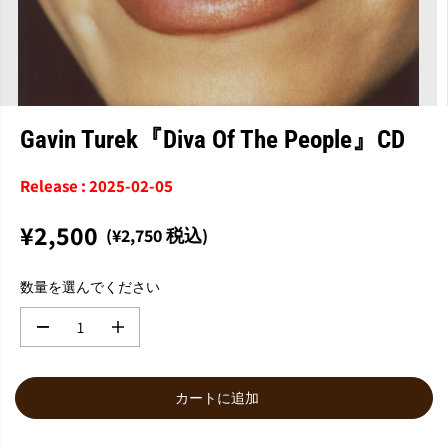
Gavin Turek『Diva Of The People』CD
Release : 2025-02-05
¥2,500
(¥2,750 税込)
通
常
数量を選んでください
価
格
数
数
量
量
を
を
減
増
カートに追加
ら
や
す
す