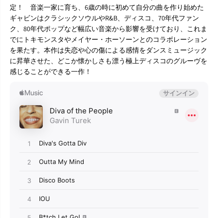
e
e
定！ 音楽一家に育ち、6歳の時に初めて自分の曲を作り始めた
』
』
ギャビンはクラシックソウルやR&B、ディスコ、70年代ファン
C
C
ク、80年代ポップなど幅広い音楽から影響を受けており、これま
D
D
でにトキモンスタやメイヤー・ホーソーンとのコラボレーション
を果たす。本作は失恋や心の傷による感情をダンスミュージック
に昇華させた、どこか懐かしさも漂う極上ディスコのグルーヴを
感じることができる一作！