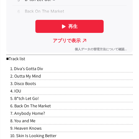
■Track list
1. Diva's Gotta Div
2. Outta My Mind
3. Disco Boots
4. IOU
5. B*tch Let Go!
6. Back On The Market
7. Anybody Home?
8. You and Me
9. Heaven Knows
10. Skin Is Looking Better