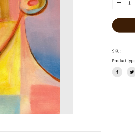
数
量
を
減
ら
す
路
地
SKU:
『
わ
Product type
か
り
あ
え
な
い
こ
と
か
ら
』
C
D