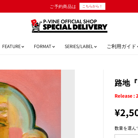
ご予約商品は
こちらから！
FEATURE
FORMAT
SERIES/LABEL
ご利用ガイド
路地『
Release :
¥2,5
通
常
数量を選ん
価
格