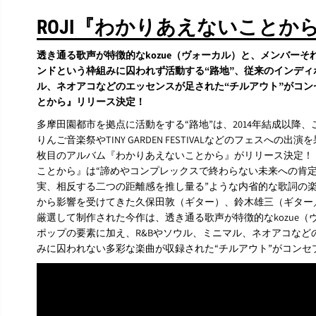
ROJI『わかりあえないことから
透き通る歌声が特徴的なkozue（ヴォーカル）と、メンバー
ンドという枠組みに囚われず活動する“路地”、従来のインディ
ル、ネオアコなどのエッセンスが足された“チルアウト”がコ
とから』リリース決定！
多摩田園都市を拠点に活動をする“路地”は、2014年結成以降
りんご音楽祭やTINY GARDEN FESTIVALなどのフェスへ
枚目のアルバム『わかりあえないことから』がリリース決定！
ことから』は“諦めやコンプレックスで終わらない未来への肯定
実、相反する二つの距離感を推し量る”ような内省的な歌詞の
から影響を受けてきた久保田敦（ギター）、鈴木雄三（ギター
厳選して制作された今作は、透き通る歌声が特徴的なkozue
ポップの要素に加え、R&Bやソウル、ミニマル、ネオアコなど
みに囚われない多彩な楽曲が収録された“チルアウト”がコンセ