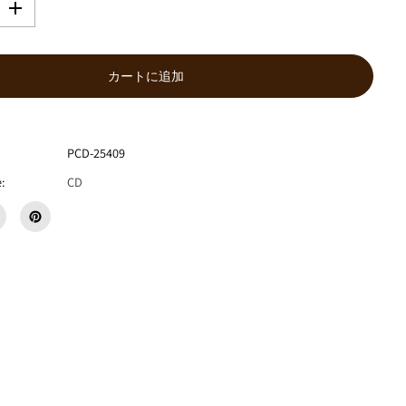
数
量
を
増
カートに追加
や
す
路
地
PCD-25409
『
わ
:
CD
か
り
あ
え
な
い
こ
と
か
ら
』
C
D