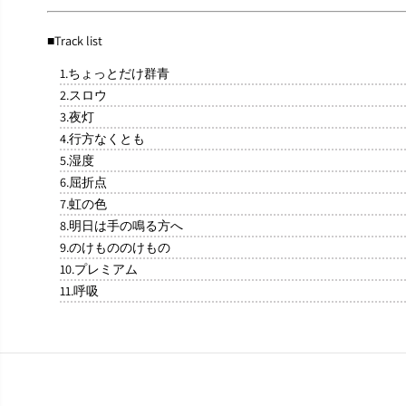
■Track list
1.ちょっとだけ群青
2.スロウ
3.夜灯
4.行方なくとも
5.湿度
6.屈折点
7.虹の色
8.明日は手の鳴る方へ
9.のけもののけもの
10.プレミアム
11.呼吸