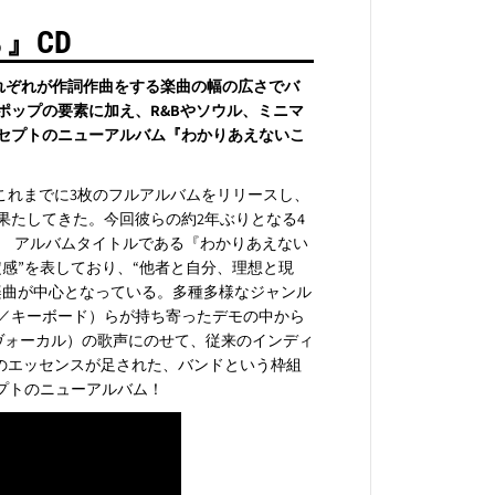
』CD
それぞれが作詞作曲をする楽曲の幅の広さでバ
ポップの要素に加え、R&Bやソウル、ミニマ
ンセプトのニューアルバム『わかりあえないこ
、これまでに3枚のフルアルバムをリリースし、
の出演を果たしてきた。今回彼らの約2年ぶりとなる4
 アルバムタイトルである『わかりあえない
感”を表しており、“他者と自分、理想と現
楽曲が中心となっている。多種多様なジャンル
／キーボード）らが持ち寄ったデモの中から
（ヴォーカル）の歌声にのせて、従来のインディ
のエッセンスが足された、バンドという枠組
プトのニューアルバム！