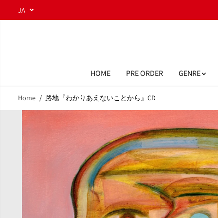
コンテンツにスキ
JA
ップ
HOME
PRE ORDER
GENRE
Home
路地『わかりあえないことから』CD
商品情報へスキッ
プ