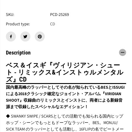
す
す
B
B
E
E
SKU:
PCD-25269
S
S
Product type:
CD
&
&
a
a
m
m
p
p
;
;
I
I
Description
S
S
S
S
ベス＆イスギ『ヴィリジアン・シュー
U
U
ト - リミックス&インストゥルメンタル
G
G
I
I
ズ』CD
『
『
国内最高峰のラッパーとしてその名が知られているBESとISSUGI
V
V
I
I
による2018クラシック確定なジョイント・アルバム『VIRIDIAN
R
R
SHOOT』収録曲のリミックスとインストに、両者による新録音
I
I
源まで収録したスペシャルなエディション！
D
D
I
I
◆ SWANKY SWIPE / SCARSとしての活動でも知られる国内ヒップ
A
A
ホップ・シーンでもっともドープなラッパー、BES。MONJU/
N
N
SICK TEAM のラッパーとしても活動し、16FLIPの名でビートメー
S
S