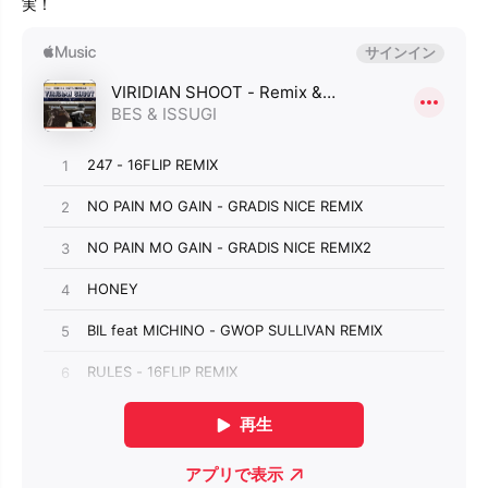
実！
a
a
l
l
s
s
』
』
C
C
D
D