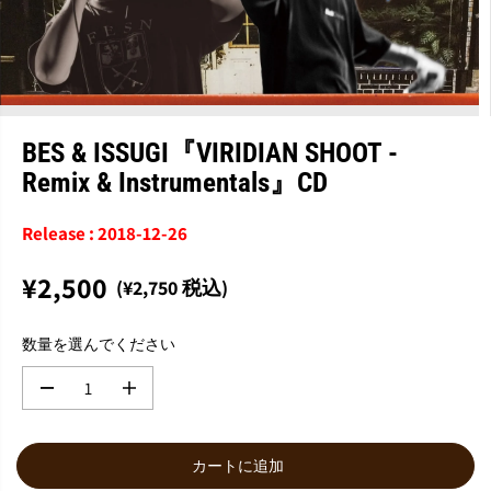
BES & ISSUGI『VIRIDIAN SHOOT -
Remix & Instrumentals』CD
Release : 2018-12-26
¥2,500
(¥2,750 税込)
通
常
数量を選んでください
価
格
数
数
量
量
を
を
減
増
カートに追加
ら
や