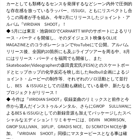
カーとしても類稀なるセンスを発揮するなどシーン内外で圧倒的
H
H
O
O
な存在感を放っているラッパー、ISSUGI。ともにリスペクトし合
O
O
うこの両者が手を組み、今年2月にリリースしたジョイント・ア
T
T
ルバム『VIRIDIAN SHOOT』！
-
-
◆ 5月には東京・池袋BEDでCARHARTT WIPのサポートによるリリ
R
R
e
e
ース・パーティを開催し、そのダイジェスト映像をOLLIE
m
m
MAGAZINEとのコラボレーションでYouTubeにて公開。アルバム
i
i
リリース後、全国約20箇所にも及ぶライブツアーを周る中、8月
x
x
にはリリース・パーティを福岡でも開催し、また
&
&
Skateboader/Videographerの森田貴宏氏(FESN)とのスケートボー
a
a
m
m
ドとヒップホップの化学反応を映し出したRedbull企画によるジ
p
p
ョイント・ムービーの制作等、それぞれのソロ活動として並行
;
;
し、BES & ISSUGIとしての活動も継続している最中、新たなる
I
I
プロジェクトがリリース！
n
n
s
s
◆ 今作は『VIRIDIAN SHOOT』収録楽曲のリミックスと前作と今
t
t
作から選んだインストゥルメンタル、さらにGWOP SULLIVANに
r
r
よるBES & ISSUGIとしての新録音源も加えてパッケージしたスペ
u
u
シャルなエディション！リミキサーには、DEVIN MORRISON、
m
m
GWOP SULLIVAN、16FLIP、GRADIS NICE、DJ SCRATCH NICEが参
e
e
n
n
加。『VIRIDIAN SHOOT』同様にマスターピースとなる事は確
t
t