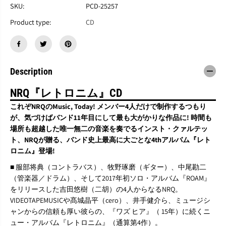
N
N
SKU:
PCD-25257
R
R
Q
Q
Product type:
CD
『
『
R
R
e
e
t
t
r
r
Description
o
o
n
n
NRQ『レトロニム』CD
y
y
m
m
これぞNRQのMusic, Today! メンバー4人だけで制作するつもり
』
』
が、気づけばバンド11年目にして最も大がかりな作品に! 時間も
C
C
場所も超越した唯一無二の音楽を奏でるインスト・クァルテッ
D
D
ト、NRQが贈る、バンド史上最高に大ごとな4thアルバム『レト
ロニム』登場!
■ 服部将典（コントラバス）、牧野琢磨（ギター）、中尾勘二
（管楽器／ドラム）、そして2017年初ソロ・アルバム『ROAM』
をリリースした吉田悠樹（二胡）の4人からなるNRQ。
VIDEOTAPEMUSICや髙城晶平（cero）、井手健介ら、ミュージシ
ャンからの信頼も厚い彼らの、『ワズ ヒア』（ 15年）に続くニ
ュー・アルバム『レトロニム』（通算第4作）。