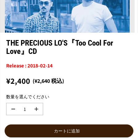
THE PRECIOUS LO'S『Too Cool For
Love』CD
Release : 2018-02-14
¥2,400
(¥2,640 税込)
通
常
数量を選んでください
価
格
数
数
量
量
を
を
減
増
カートに追加
ら
や