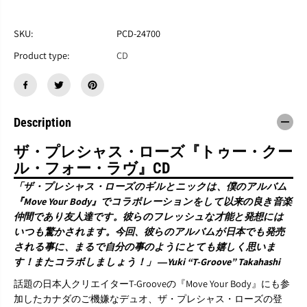
す
す
T
T
H
H
SKU:
PCD-24700
E
E
Product type:
CD
P
P
R
R
E
E
C
C
I
I
O
O
Description
U
U
S
S
ザ・プレシャス・ローズ『トゥー・クー
L
L
ル・フォー・ラヴ』CD
O
O
&
&
「ザ・プレシャス・ローズのギルとニックは、僕のアルバム
#
#
『Move Your Body』でコラボレーションをして以来の良き音楽
3
3
仲間であり友人達です。彼らのフレッシュな才能と発想には
9
9
;
;
いつも驚かされます。今回、彼らのアルバムが日本でも発売
S
S
される事に、まるで自分の事のようにとても嬉しく思いま
『
『
す！またコラボしましょう！」 ―Yuki “T-Groove” Takahashi
T
T
o
o
話題の日本人クリエイターT-Grooveの『Move Your Body』にも参
o
o
加したカナダのご機嫌なデュオ、ザ・プレシャス・ローズの登
C
C