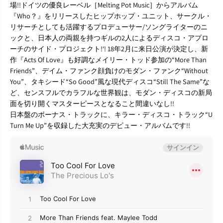
場!!ドイツの優良レーベル［Melting Pot Music］からアルバム
o
o
o
o
『Who？』をリリースしたヒップホップ・ユニット、サークル・
l
l
リサーチとしても活躍するプロデューサー/ソングライターのニ
F
F
ックと、日本人の両親を持つギルの2人によるディスコ・アプロ
o
o
ーチのサイド・プロジェクト!‘! 18年2月に来日公演が決定し、新
r
r
作『Acts Of Love』も好調なメイリー・トッド参加の“More Than
L
L
o
o
Friends”、デイム・ファンク顔負けのモダン・ファンク“Without
v
v
You”、タキシード“So Good”風な現代ディスコ“Still The Same”な
e
e
ど、センスフルでカラフルな世界観は、モダン・ディスコの新局
』
』
面を切り開くマスターピースとなること間違いなし!!
C
C
日本盤のボーナス・トラックに、キラー・ディスコ・トラック“U
D
D
Turn Me Up”を収録した大充実のデビュー・アルバムです!!